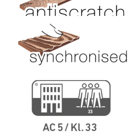
Mikrokarcálló felület
Kattints ide
3D szinkronnyomott felület
Kattints ide
33-as, extra kopásállóságú felület