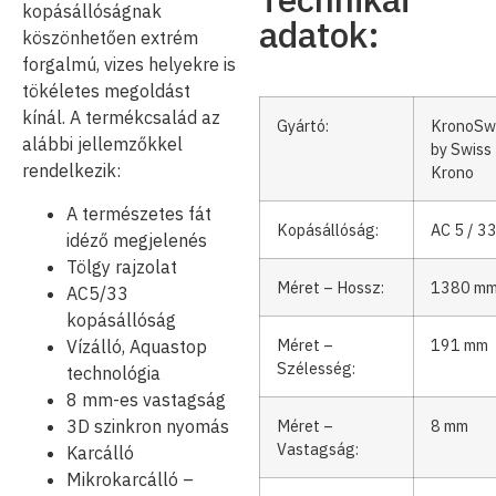
kopásállóságnak
adatok:
köszönhetően extrém
forgalmú, vizes helyekre is
tökéletes megoldást
kínál. A termékcsalád az
Gyártó:
KronoSw
alábbi jellemzőkkel
by Swiss
rendelkezik:
Krono
A természetes fát
Kopásállóság:
AC 5 / 3
idéző megjelenés
Tölgy rajzolat
Méret – Hossz:
1380 m
AC5/33
kopásállóság
Méret –
191 mm
Vízálló, Aquastop
Szélesség:
technológia
8 mm-es vastagság
3D szinkron nyomás
Méret –
8 mm
Vastagság:
Karcálló
Mikrokarcálló –