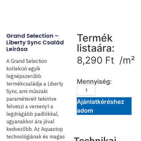
Grand Selection –
Termék
Liberty Sync Család
listaára:
Leírása
8,290
Ft
/m²
A Grand Selection
kollekció egyik
legnépszerűbb
Mennyiség:
termékcsaládja a Liberty
Sync, ami műszaki
paramétereit tekintve
Ajánlatkéréshez
felveszi a versenyt a
adom
legdrágább padlókkal,
ugyanakkor ára jóval
kedvezőbb. Az Aquastop
technológiának és magas
Technikai