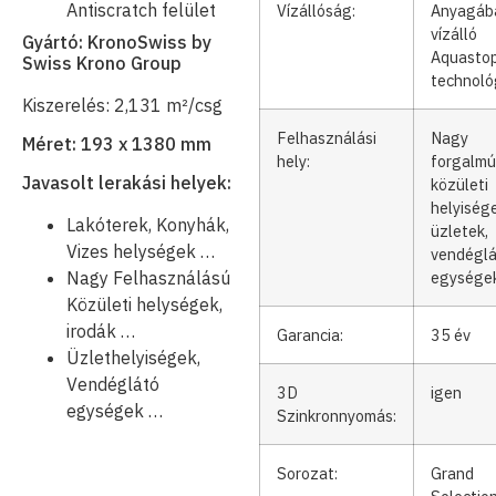
Antiscratch felület
Vízállóság:
Anyagáb
vízálló
Gyártó: KronoSwiss by
Aquasto
Swiss Krono Group
technoló
Kiszerelés: 2,131 m²/csg
Felhasználási
Nagy
Méret: 193 x 1380 mm
hely:
forgalmú
Javasolt lerakási helyek:
közületi
helyisége
Lakóterek, Konyhák,
üzletek,
Vizes helységek …
vendégl
egysége
Nagy Felhasználású
Közületi helységek,
irodák …
Garancia:
35 év
Üzlethelyiségek,
Vendéglátó
3D
igen
egységek …
Szinkronnyomás:
Sorozat:
Grand