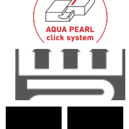
Kattints ide
Aqua Pearl click rendszer, ami nem engedi át a vizet
Kattints ide
Padlófűtésre alkalmas termék