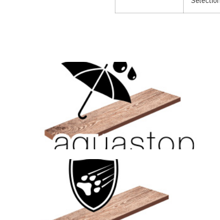
Selectio
Kattints ide
vízálló
felületén, hanem teljes keresztmetszetében, vagyis anyagában
Aquastop technológia, ami biztosítja, hogy a termék nem csak a
Kattints ide