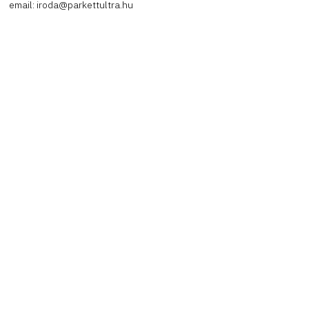
email: iroda@parkettultra.hu