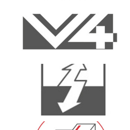
Kattints ide
V fuga a termék mind a 4 oldalán
Kattints ide
Antisztatikus felület