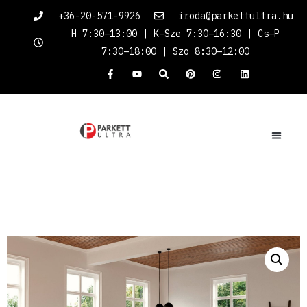
+36-20-571-9926
iroda@parkettultra.hu
H 7:30–13:00 | K–Sze 7:30–16:30 | Cs–P
7:30–18:00 | Szo 8:30–12:00