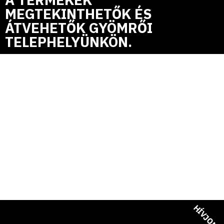
MEGTEKINTHETŐK ÉS
ÁTVEHETŐK GYÖMRŐI
TELEPHELYÜNKÖN.
WINDOW.DATALAYER =
WINDOW.DATALAYER ||
[]; FUNCTION GTAG()
{DATALAYER.PUSH(ARGUM
GTAG('JS', NEW DATE());
GTAG('CONFIG', 'AW-
11093939103');
HÍVJON!