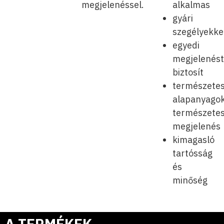
megjelenéssel.
alkalmas
gyári
szegélyekke
egyedi
megjelenés
biztosít
természete
alapanyagok
természete
megjelenés
kimagasló
tartósság
és
minőség
A TERMÉKEK