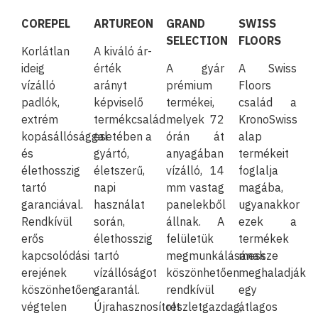
COREPEL
ARTUREON
GRAND
SWISS
SELECTION
FLOORS
Korlátlan
A kiváló ár-
ideig
érték
A gyár
A Swiss
vízálló
arányt
prémium
Floors
padlók,
képviselő
termékei,
család a
extrém
termékcsalád
melyek 72
KronoSwiss
kopásállósággal
esetében a
órán át
alap
és
gyártó,
anyagában
termékeit
élethosszig
életszerű,
vízálló, 14
foglalja
tartó
napi
mm vastag
magába,
garanciával.
használat
panelekből
ugyanakkor
Rendkívül
során,
állnak. A
ezek a
erős
élethosszig
felületük
termékek
kapcsolódási
tartó
megmunkálásának
messze
erejének
vízállóságot
köszönhetően
meghaladják
köszönhetően
garantál.
rendkívül
egy
végtelen
Újrahasznosított
részletgazdag,
átlagos