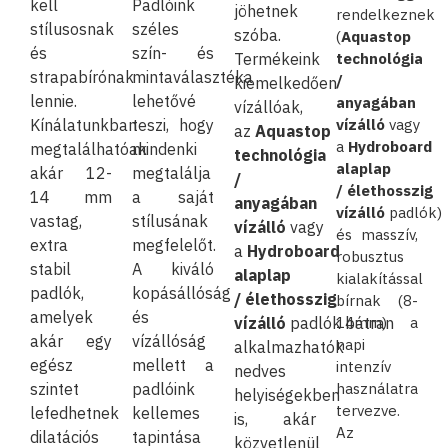
kell
Padlóink
jöhetnek
rendelkeznek
stílusosnak
széles
szóba.
(
Aquastop
és
szín- és
Termékeink
technológia
strapabírónak
mintaválasztéka
/
kiemelkedően
lennie.
lehetővé
anyagában
vízállóak,
Kínálatunkban
teszi, hogy
vízálló
vagy
az
Aquastop
a
Hydroboard
megtalálhatóak
mindenki
technológia
alaplap
akár 12-
megtalálja
/
/ élethosszig
14 mm
a saját
anyagában
vízálló
padlók)
vastag,
stílusának
vízálló
vagy
és masszív,
extra
megfelelőt.
a
Hydroboard
robusztus
stabil
A kiváló
alaplap
kialakítással
padlók,
kopásállóság
/ élethosszig
bírnak (8-
amelyek
és
vízálló
padlók bátran
14mm) a
akár egy
vízállóság
napi
alkalmazhatók
egész
mellett a
intenzív
nedves
szintet
padlóink
használatra
helyiségekben
tervezve.
lefedhetnek
kellemes
is, akár
Az
dilatációs
tapintása
közvetlenül