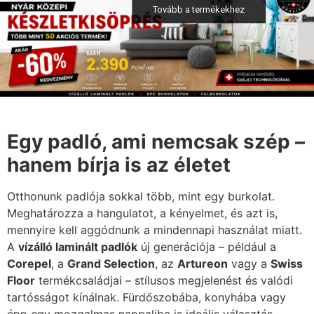
Tovább a termékekhez
Egy padló, ami nemcsak szép –
hanem bírja is az életet
Otthonunk padlója sokkal több, mint egy burkolat.
Meghatározza a hangulatot, a kényelmet, és azt is,
mennyire kell aggódnunk a mindennapi használat miatt.
A
vízálló laminált padlók
új generációja – például a
Corepel
, a
Grand Selection
, az
Artureon
vagy a
Swiss
Floor
termékcsaládjai – stílusos megjelenést és valódi
tartósságot kínálnak. Fürdőszobába, konyhába vagy
épp egy mozgalmas nappaliba is ideális választás.