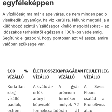
egyféleképpen
A vízállóság ma már alapelvárás, de nem minden padló
viselkedik ugyanúgy, ha víz kerül rá. Nálunk megtalálja a
különböző szintű vízállóságot kínáló megoldásokat – az
időszakos terheléstől egészen a 100%-os védelemig.
Segítünk eligazodni, hogy pontosan azt válassza, amire
valóban szüksége van.
100 %
ÉLETHOSSZIG
ANYAGÁBAN
FELÜLETILEG
VÍZÁLLÓ
VÍZÁLLÓ
VÍZÁLLÓ
VÍZÁLLÓ
Korlátlan
A kiváló ár-
A gyár
A Swiss
ideig
érték
prémium
Floors
vízálló
arányt
termékei,
család a
padlók,
képviselő
melyek 72
KronoSwiss
extrém
termékcsalád
órán át
alap