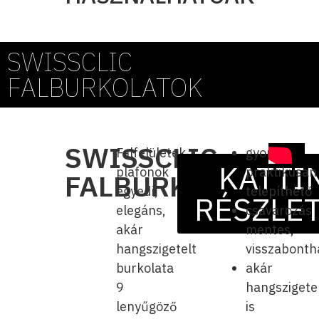
SWISSCLIC
FALBURKOLATOK
SWISSCLIC
Falfelületek,
gyorsan,
KATTI
plafonok
praktikusan
FALBURKOLATOK
egyedi,
telepíthető
RÉSZLE
elegáns,
csavarozás
akár
mentes,
hangszigetelt
visszabonth
burkolata
akár
9
hangszigete
lenyűgöző
is