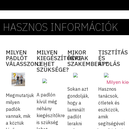
HASZNOS INFORMÁCIÓK
MILYEN
MILYEN
MIKOR
TISZTÍTÁS
PADLÓT
KIEGÉSZÍTŐKRE
HÍVJAK
ÉS
VÁLASSZON?
LEHET
SZAKEMBERT?
ÁPOLÁS
SZÜKSÉGE?
Sokan azt
Hasznos
A padlón
Megmutatjuk
gondolják,
tanácsok,
kívül még
milyen
hogy a
ötletek és
néhány
padlók
laminált
eszközök,
kiegészítőkre
vannak, mik
padlót
amik
is szükség
a köztük
lerakni
segítségével