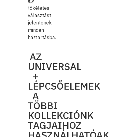
így
tökéletes
választást
jelentenek
minden
háztartásba.
AZ
UNIVERSAL
+
LÉPCSŐELEMEK
A
TÖBBI
KOLLEKCIÓNK
TAGJAIHOZ
HASZNÁLHATÓAK