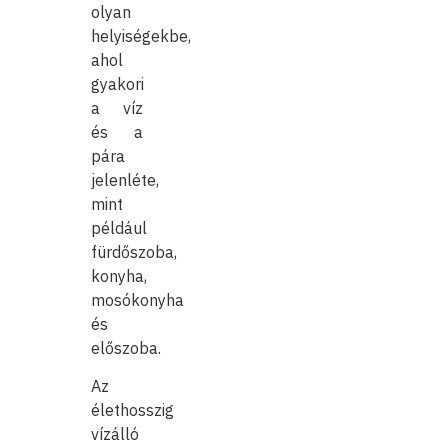
olyan
helyiségekbe,
ahol
gyakori
a víz
és a
pára
jelenléte,
mint
például
fürdőszoba,
konyha,
mosókonyha
és
előszoba.
Az
élethosszig
vízálló