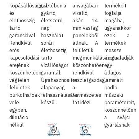
kopásállósággal
esetében a
anyagában
termékeit
és
gyártó,
vízálló,
foglalja
élethosszig
életszerű,
akár 14
magába,
tartó
napi
mm vastag
ugyanakkor
garanciával.
használat
panelekből
ezek a
Rendkívül
során,
állnak. A
termékek
erős
élethosszig
felületük
messze
kapcsolódási
tartó
megmunkálásának
meghaladják
erejének
vízállóságot
köszönhetően
egy
köszönhetően
garantál.
rendkívül
átlagos
végtelen
Újrahasznosított
részletgazdag,
laminált
felületek
alapanyag
a
padló
burkolhatóak
felhasználásával
természetes
műszaki
vele
készül.
fát idézi.
paramétereit,
egyben,
köszönhetően
diletáció
a svájci
nélkül.
gyártásnak.