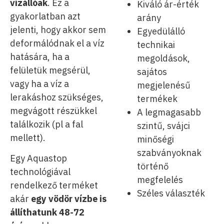
vízállóak
. Ez a
Kiváló ár-érték
gyakorlatban azt
arány
jelenti, hogy akkor sem
Egyedülálló
deformálódnak el a víz
technikai
hatására, ha a
megoldások,
felületük megsérül,
sajátos
vagy ha a víz a
megjelenésű
lerakáshoz szükséges,
termékek
megvágott részükkel
A legmagasabb
találkozik (pl a fal
szintű, svájci
mellett).
minőségi
szabványoknak
Egy Aquastop
történő
technológiával
megfelelés
rendelkező terméket
Széles választék
akár
egy vödör vízbe is
állíthatunk 48-72