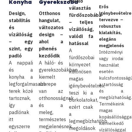
Kiváló
Konyha
Gyerekszoba
Erős
választás
Design,
Otthonos
igénybevételre
fürdőszobába
tervezve –
stabilitás
hangulat,
– teljes
robusztus
és
változatos
vízállóság,
kialakítás,
vízállóság
design –
valódi fa
elegáns
– egy
ahol a
hatással
megjelenés
szint, egy
pihenés
A
Intézményi
padló
kezdődik
fürdőszobai
vagy irodai
A nappali
A háló- és
környezet
használat
és a
gyerekszobákban
különösen
esetén
konyha a
kiemelt
kulcsfontosság
magas
legforgalmasabb
szerepe
a tartósság
igénybevételnek
terek közé
van az
és a
teszi ki a
megbízhatóság.
tartoznak,
otthonosságnak
burkolatokat,
Termékeink
így a
és a
ezért csak
magas
padlónak
meleg,
a
kopásállósággal
itt
természetes
legmegbízhatóbb
kiemelkedő
egyszerre
megjelenésnek.
megoldások
vízállósággal