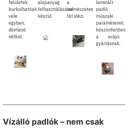
felületek
alapanyag
a
laminált
burkolhatóak
felhasználásával
természetes
padló
vele
készül.
fát idézi.
műszaki
egyben,
paramétereit,
diletáció
köszönhetően
nélkül.
a svájci
gyártásnak.
Vízálló padlók – nem csak