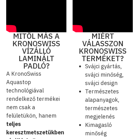
MITŐL MÁS A
MIÉRT
KRONOSWISS
VÁLASSZON
VÍZÁLLÓ
KRONOSWISS
LAMINÁLT
TERMÉKET?
PADLÓ?
Svájci gyártás,
A KronoSwiss
svájci minőség,
Aquastop
svájci design
technológiával
Természetes
rendelkező termékei
alapanyagok,
nem csak a
természetes
felületükön, hanem
megjelenés
teljes
Kimagasló
keresztmetszetükben
minőség