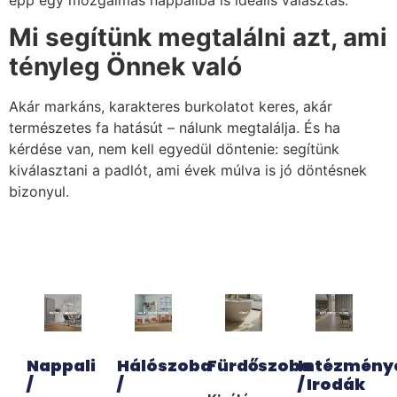
Mi segítünk megtalálni azt, ami
tényleg Önnek való
Akár markáns, karakteres burkolatot keres, akár
természetes fa hatásút – nálunk megtalálja. És ha
kérdése van, nem kell egyedül döntenie: segítünk
kiválasztani a padlót, ami évek múlva is jó döntésnek
bizonyul.
Nappali
Hálószoba
Fürdőszoba
Intézmény
/
/
/ Irodák