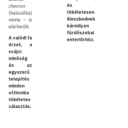
és
chevron
tökéletesen
(halszálka)
illeszkednek
minta – is
bármilyen
elérhetők.
fürdőszobai
A valódi fa
enteriőrhöz.
érzet, a
svájci
minőség
és az
egyszerű
telepítés
minden
otthonba
tökéletes
választás.