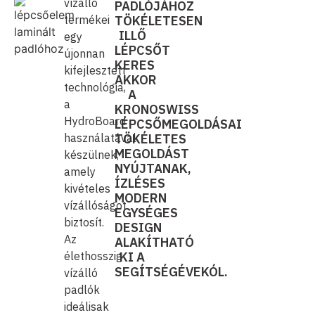
vízálló
PADLÓJÁHOZ
termékei
TÖKÉLETESEN
ILLŐ
egy
LÉPCSŐT
újonnan
KERES
kifejlesztett
AKKOR
technológia,
A
a
KRONOSWISS
HydroBoard
LÉPCSŐMEGOLDÁSAI
használatával
TÖKÉLETES
MEGOLDÁST
készülnek,
NYÚJTANAK,
amely
ÍZLÉSES
kivételes
MODERN
vízállóságot
EGYSÉGES
biztosít.
DESIGN
Az
ALAKÍTHATÓ
élethosszig
KI A
SEGÍTSÉGÉVEKÓL.
vízálló
padlók
ideálisak