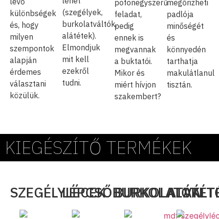
lehet
lévő
pofonegyszerű
megőrizheti
(szegélyek,
különbségek
feladat,
padlója
burkolatváltók,
és, hogy
pedig
minőségét
alátétek).
milyen
ennek is
és
Elmondjuk
szempontok
megvannak
könnyedén
mit kell
alapján
a buktatói.
tarthatja
ezekről
érdemes
Mikor és
makulátlanul
tudni.
választani
miért hívjon
tisztán.
közülük.
szakembert?
KIEGÉSZÍTŐ TERMÉKEK
SZEGÉLYLÉCEK
LÉPCSŐBURKOLATOK
BURKOLATVÁLT
ALÁTÉT