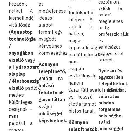
esztétikus,
hézagok
és
a
valódi fa
nélkül. A
megjelenése
fürdőkádból
hatású
kiemelkedő
ideális
kilépve. A
megjelenés
vízállóság
alapot
valódi fa
pedig
(
Aquastop
teremt egy
hatású,
professzionális
technológia
nyugodt,
magas
és
/
kényelmes
barátságos
kopásállóságú
anyagában
környezethez.
környezetet
padlóburkolataink
vízálló
vagy
teremt.
nem
Könnyen
a
Hydroboard
csupán
Gyorsan és
telepíthető,
alaplap
esztétikusak,
egyszerűen
valódi fa
/ élethosszig
hanem
telepíthetőek
hatású
vízálló
padlók)
garantált
svájci
minőséget
– ideális
felületeink
mellett
választás
és hosszú
garantáltan
különleges
minden
élettartamot
svájci
designok –
forgalmas
biztosítanak.
minőséget
helyiségbe,
mint
képviselnek.
Könnyen
svájci
például a
minőséggel
telepíthetők,
divatos