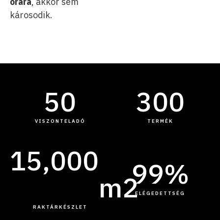
órára
, akkor sem
károsodik.
50
300
VISZONTELADÓ
TERMÉK
15,000
99
%
m2
ELÉGEDETTSÉG
RAKTÁRKÉSZLET