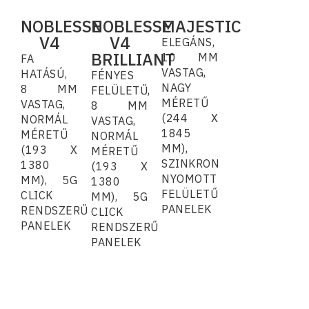
NOBLESSE
NOBLESSE
MAJESTIC
V4
V4
ELEGÁNS,
BRILLIANT
10 MM
FA
VASTAG,
HATÁSÚ,
FÉNYES
NAGY
8 MM
FELÜLETŰ,
MÉRETŰ
VASTAG,
8 MM
(244 X
NORMÁL
VASTAG,
1845
MÉRETŰ
NORMÁL
MM),
(193 X
MÉRETŰ
SZINKRON
1380
(193 X
NYOMOTT
MM), 5G
1380
FELÜLETŰ
CLICK
MM), 5G
PANELEK
RENDSZERŰ
CLICK
PANELEK
RENDSZERŰ
PANELEK