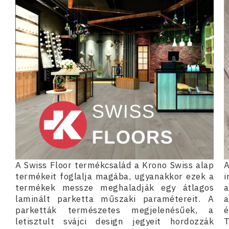
A Swiss Floor termékcsalád a Krono Swiss alap
A
termékeit foglalja magába, ugyanakkor ezek a
i
termékek messze meghaladják egy átlagos
a
laminált parketta műszaki paramétereit. A
a
parketták természetes megjelenésűek, a
é
letisztult svájci design jegyeit hordozzák
T