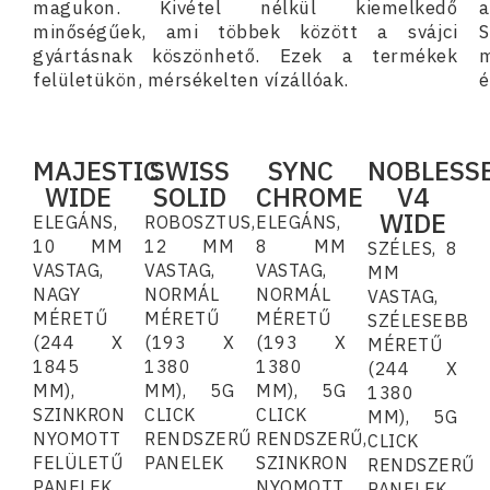
magukon. Kivétel nélkül kiemelkedő
a
minőségűek, ami többek között a svájci
S
gyártásnak köszönhető. Ezek a termékek
felületükön, mérsékelten vízállóak.
é
MAJESTIC
SWISS
SYNC
NOBLESS
WIDE
SOLID
CHROME
V4
WIDE
ELEGÁNS,
ROBOSZTUS,
ELEGÁNS,
10 MM
12 MM
8 MM
SZÉLES, 8
VASTAG,
VASTAG,
VASTAG,
MM
NAGY
NORMÁL
NORMÁL
VASTAG,
MÉRETŰ
MÉRETŰ
MÉRETŰ
SZÉLESEBB
(244 X
(193 X
(193 X
MÉRETŰ
1845
1380
1380
(244 X
MM),
MM), 5G
MM), 5G
1380
SZINKRON
CLICK
CLICK
MM), 5G
NYOMOTT
RENDSZERŰ
RENDSZERŰ,
CLICK
FELÜLETŰ
PANELEK
SZINKRON
RENDSZERŰ
PANELEK
NYOMOTT
PANELEK