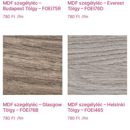
MDF szegélyléc –
MDF szegélyléc – Everest
Budapest Tölgy – FOEI75R
Tölgy – FOEI76D
780
Ft
/fm
780
Ft
/fm
MDF szegélyléc – Glasgow
MDF szegélyléc – Helsinki
Tölgy – FOEI76B
Tölgy – FOEI465
780
Ft
/fm
780
Ft
/fm