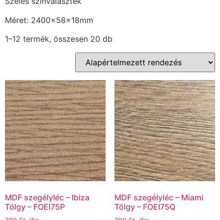
Széles színválaszték
Méret: 2400x58x18mm
1–12 termék, összesen 20 db
MDF szegélyléc – Ibiza
MDF szegélyléc – Miami
Tölgy – FOEI75P
Tölgy – FOEI75Q