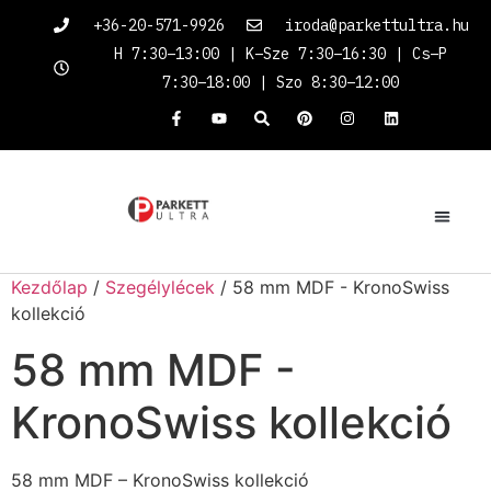
+36-20-571-9926
iroda@parkettultra.hu
H 7:30–13:00 | K–Sze 7:30–16:30 | Cs–P
7:30–18:00 | Szo 8:30–12:00
Kezdőlap
/
Szegélylécek
/ 58 mm MDF - KronoSwiss
kollekció
58 mm MDF -
KronoSwiss kollekció
58 mm MDF – KronoSwiss kollekció