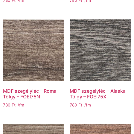
780
Ft
/fm
780
Ft
/fm
MDF szegélyléc – Roma
MDF szegélyléc – Alaska
Tölgy – FOEI75N
Tölgy – FOEI75X
780
Ft
/fm
780
Ft
/fm