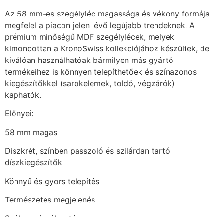
Az 58 mm-es szegélyléc magassága és vékony formája
megfelel a piacon jelen lévő legújabb trendeknek. A
prémium minőségű MDF szegélylécek, melyek
kimondottan a KronoSwiss kollekciójához készültek, de
kiválóan használhatóak bármilyen más gyártó
termékeihez is könnyen telepíthetőek és színazonos
kiegészítőkkel (sarokelemek, toldó, végzárók)
kaphatók.
Előnyei:
58 mm magas
Diszkrét, színben passzoló és szilárdan tartó
díszkiegészítők
Könnyű és gyors telepítés
Természetes megjelenés