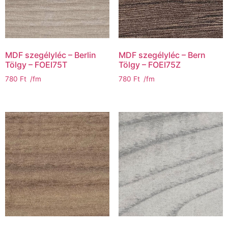
MDF szegélyléc – Berlin
MDF szegélyléc – Bern
Tölgy – FOEI75T
Tölgy – FOEI75Z
780
Ft
/fm
780
Ft
/fm