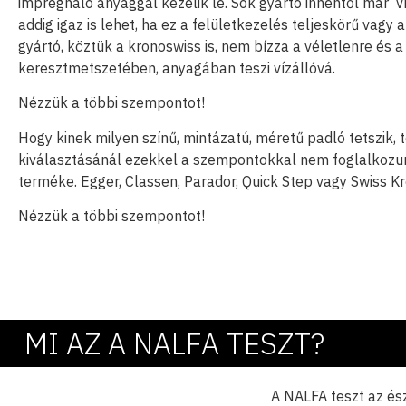
impregnáló anyaggal kezelik le. Sok gyártó innentől már v
addig igaz is lehet, ha ez a felületkezelés teljeskörű va
gyártó, köztük a kronoswiss is, nem bízza a véletlenre és a
keresztmetszetében, anyagában teszi vízállóvá.
Nézzük a többi szempontot!
Hogy kinek milyen színű, mintázatú, méretű padló tetszik, 
kiválasztásánál ezekkel a szempontokkal nem foglalkozun
terméke. Egger, Classen, Parador, Quick Step vagy Swiss K
Nézzük a többi szempontot!
MI AZ A NALFA TESZT?
A NALFA teszt az ész