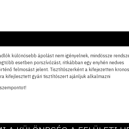
adlók különösebb ápolást nem igényelnek, mindössze rendsz
a legtöbb esetben porszívózást, ritkábban egy enyhén nedves
örténő felmosást jelent. Tisztítószerként a kifejezetten krono
a kifejlesztett gyári tisztítószert ajánljuk alkalmazni
 szempontot!