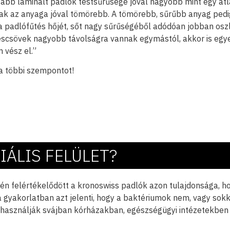
gabb laminált padlók testsűrűsége jóval nagyobb mint egy á
k az anyaga jóval tömörebb. A tömörebb, sűrűbb anyag pedi
 a padlófűtés hőjét, sőt nagy sűrűségéből adódóan jobban oszl
éscsövek nagyobb távolságra vannak egymástól, akkor is egy
 vész el.”
a többi szempontot!
IÁLIS FELÜLET?
jén felértékelődött a kronoswiss padlók azon tulajdonsága, ho
 a gyakorlatban azt jelenti, hogy a baktériumok nem, vagy s
 használják svájban kórházakban, egészségügyi intézetekben