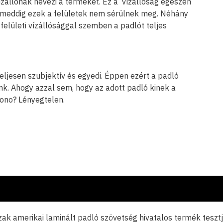
ízállónak nevezi a termékét. Ez a vízállóság egészen
gy ameddig ezek a felületek nem sérülnek meg. Néhány
 felületi vízállósággal szemben a padlót teljes
teljesen szubjektív és egyedi. Éppen ezért a padló
k. Ahogy azzal sem, hogy az adott padló kinek a
rono? Lényegtelen.
ak amerikai laminált padló szövetség hivatalos termék tesztj