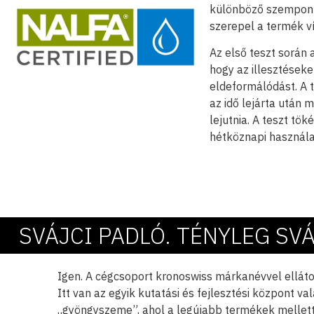
különböző szemponto
szerepel a termék víz
Az első teszt során a
hogy az illesztéseke
eldeformálódást. A t
az idő lejárta után 
lejutnia. A teszt tö
hétköznapi használa
SVÁJCI PADLÓ. TÉNYLEG SV
Igen. A cégcsoport kronoswiss márkanévvel elláto
Itt van az egyik kutatási és fejlesztési központ 
„gyöngyszeme”, ahol a legújabb termékek mellett