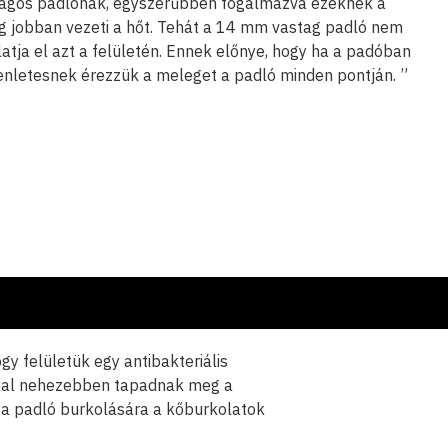
tlagos padlónak, egyszerűbben fogalmazva ezeknek a
g jobban vezeti a hőt. Tehát a 14 mm vastag padló nem
atja el azt a felületén. Ennek előnye, hogy ha a padóban
enletesnek érezzük a meleget a padló minden pontján. ”
gy felületük egy antibakteriális
okkal nehezebben tapadnak meg a
 a padló burkolására a kőburkolatok