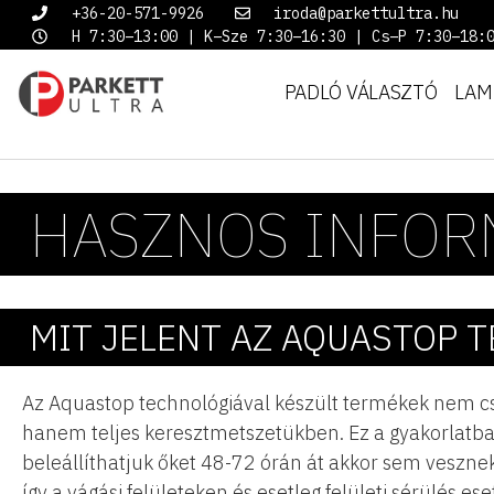
+36-20-571-9926
iroda@parkettultra.hu
H 7:30–13:00 | K–Sze 7:30–16:30 | Cs–P 7:30–18:
PADLÓ VÁLASZTÓ
LAM
HASZNOS INFOR
MIT JELENT AZ AQUASTOP T
Az Aquastop technológiával készült termékek nem csak
hanem teljes keresztmetszetükben. Ez a gyakorlatban 
beleállíthatjuk őket 48-72 órán át akkor sem vesznek
így a vágási felületeken és esetleg felületi sérülés e