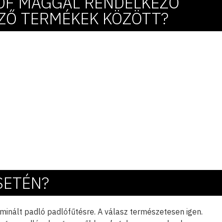
HDF MAGGAL RENDELKEZŐ
ZŐ TERMÉKEK KÖZÖTT?
SETÉN?
inált padló padlófűtésre. A válasz természetesen igen.