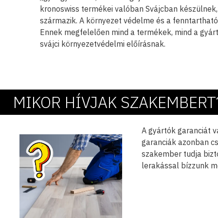
kronoswiss termékei valóban Svájcban készülnek,
származik. A környezet védelme és a fenntartható
Ennek megfelelően mind a termékek, mind a gyárt
svájci környezetvédelmi előírásnak.
MIKOR HÍVJAK SZAKEMBERT
A gyártók garanciát v
garanciák azonban cs
szakember tudja bizto
lerakással bízzunk 