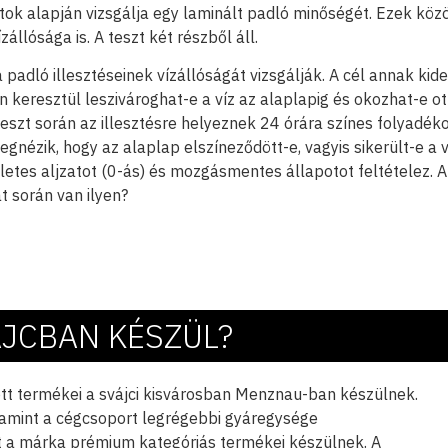
k alapján vizsgálja egy laminált padló minőségét. Ezek közö
állósága is. A teszt két részből áll.
 padló illesztéseinek vízállóságát vizsgálják. A cél annak kide
n keresztül leszivároghat-e a víz az alaplapig és okozhat-e ot
eszt során az illesztésre helyeznek 24 órára színes folyadéko
megnézik, hogy az alaplap elszíneződött-e, vagyis sikerült-e a 
kéletes aljzatot (0-ás) és mozgásmentes állapotot feltételez. A
t során van ilyen?
ÁJCBAN KÉSZÜL?
tt termékei a svájci kisvárosban Menznau-ban készülnek.
valamint a cégcsoport legrégebbi gyáregysége
 a márka prémium kategóriás termékei készülnek. A