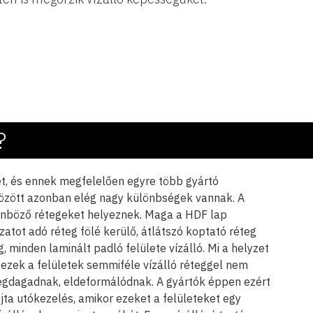
?
et, és ennek megfelelően egyre több gyártó
között azonban elég nagy különbségek vannak. A
önböző rétegeket helyeznek. Maga a HDF lap
atot adó réteg fölé kerülő, átlátszó koptató réteg
 minden laminált padló felülete vízálló. Mi a helyzet
l ezek a felületek semmiféle vízálló réteggel nem
, megdagadnak, eldeformálódnak. A gyártók éppen ezért
ajta utókezelés, amikor ezeket a felületeket egy