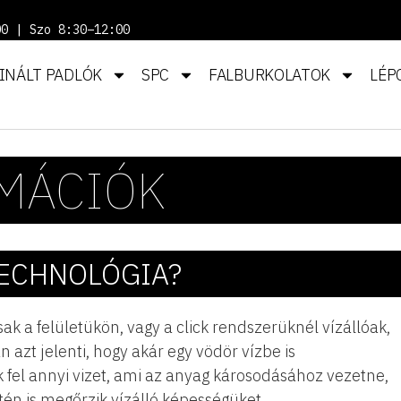
00 | Szo 8:30–12:00
INÁLT PADLÓK
SPC
FALBURKOLATOK
LÉP
MÁCIÓK
ECHNOLÓGIA?​
 a felületükön, vagy a click rendszerüknél vízállóak,
azt jelenti, hogy akár egy vödör vízbe is
 fel annyi vizet, ami az anyag károsodásához vezetne,
setén is megőrzik vízálló képességüket.