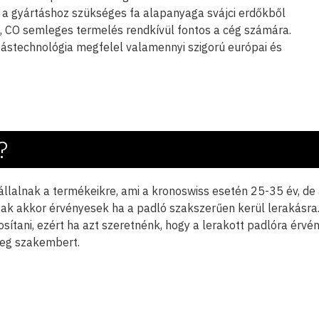
 a gyártáshoz szükséges fa alapanyaga svájci erdőkből
, CO semleges termelés rendkívül fontos a cég számára.
ástechnológia megfelel valamennyi szigorú európai és
?
állalnak a termékeikre, ami a kronoswiss esetén 25-35 év, de 
ak akkor érvényesek ha a padló szakszerűen kerül lerakásra. 
sítani, ezért ha azt szeretnénk, hogy a lerakott padlóra érvény
meg szakembert.