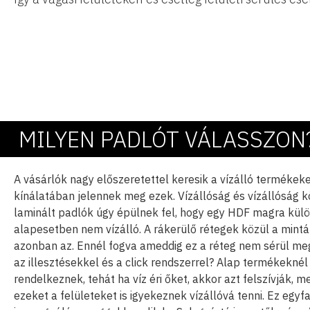
MILYEN PADLÓT VÁLASSZON
A vásárlók nagy előszeretettel keresik a vízálló termékek
kínálatában jelennek meg ezek. Vízállóság és vízállóság 
laminált padlók úgy épülnek fel, hogy egy HDF magra kül
alapesetben nem vízálló. A rákerülő rétegek közül a mintáz
azonban az. Ennél fogva ameddig ez a réteg nem sérül meg,
az illesztésekkel és a click rendszerrel? Alap termékekné
rendelkeznek, tehát ha víz éri őket, akkor azt felszívják
ezeket a felületeket is igyekeznek vízállóvá tenni. Ez egyf