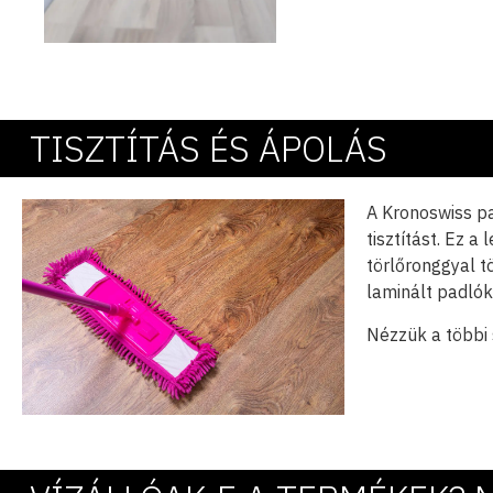
TISZTÍTÁS ÉS ÁPOLÁS
A Kronoswiss p
tisztítást. Ez 
törlőronggyal t
laminált padlókr
Nézzük a többi