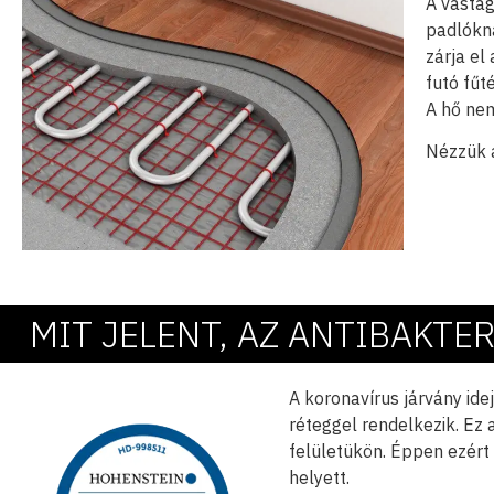
A vasta
padlókna
zárja el
futó fűt
A hő nem
Nézzük 
MIT JELENT, AZ ANTIBAKTER
A koronavírus járvány ide
réteggel rendelkezik. Ez
felületükön. Éppen ezért
helyett.