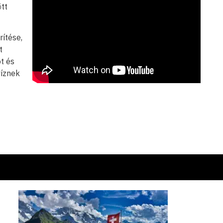
tt
rítése,
t
t és
víznek