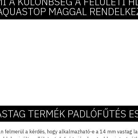
MI A KÜLÖNBSÉG A FELÜLETI 
 AQUASTOP MAGGAL RENDELKE
ASTAG TERMÉK PADLÓFŰTÉS E
 felmerül a kérdés, hogy alkalmazható-e a 14 mm vastag lam