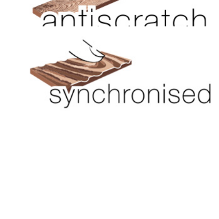
Mikrokarcálló felület
Kattints ide
3D szinkronnyomott felület
Kattints ide
33-as, extra kopásállóságú felület