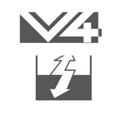
Kattints ide
V fuga a termék mind a 4 oldalán
Kattints ide
Antisztatikus felület