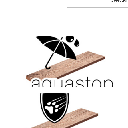
Selectio
Kattints ide
vízálló
felületén, hanem teljes keresztmetszetében, vagyis anyagában
Aquastop technológia, ami biztosítja, hogy a termék nem csak a
Kattints ide