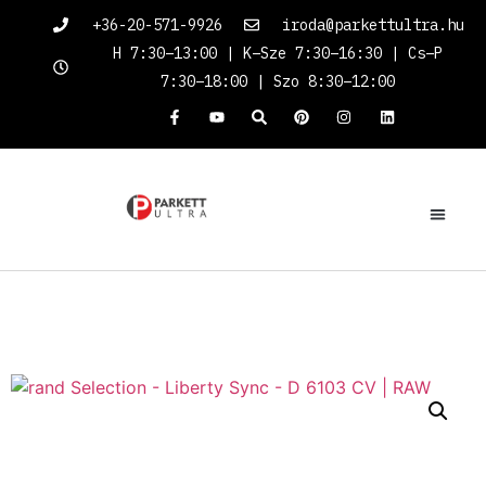
+36-20-571-9926
iroda@parkettultra.hu
H 7:30–13:00 | K–Sze 7:30–16:30 | Cs–P
7:30–18:00 | Szo 8:30–12:00