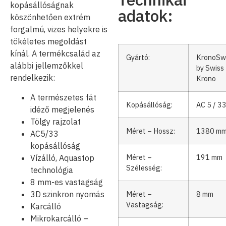
kopásállóságnak
adatok:
köszönhetően extrém
forgalmú, vizes helyekre is
tökéletes megoldást
kínál. A termékcsalád az
Gyártó:
KronoSw
alábbi jellemzőkkel
by Swiss
rendelkezik:
Krono
A természetes fát
Kopásállóság:
AC 5 / 3
idéző megjelenés
Tölgy rajzolat
Méret – Hossz:
1380 m
AC5/33
kopásállóság
Méret –
191 mm
Vízálló, Aquastop
Szélesség:
technológia
8 mm-es vastagság
3D szinkron nyomás
Méret –
8 mm
Vastagság:
Karcálló
Mikrokarcálló –