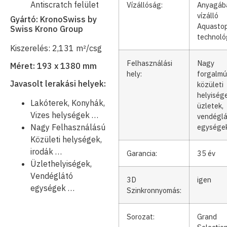
Antiscratch felület
Vízállóság:
Anyagáb
vízálló
Gyártó: KronoSwiss by
Aquasto
Swiss Krono Group
technoló
Kiszerelés: 2,131 m²/csg
Felhasználási
Nagy
Méret: 193 x 1380 mm
hely:
forgalmú
Javasolt lerakási helyek:
közületi
helyisége
Lakóterek, Konyhák,
üzletek,
Vizes helységek …
vendégl
egysége
Nagy Felhasználású
Közületi helységek,
irodák …
Garancia:
35 év
Üzlethelyiségek,
Vendéglátó
3D
igen
egységek …
Szinkronnyomás:
Sorozat:
Grand