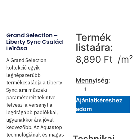
Grand Selection –
Termék
Liberty Sync Család
listaára:
Leírása
8,890
Ft
/m²
A Grand Selection
kollekció egyik
legnépszerűbb
Mennyiség:
termékcsaládja a Liberty
Sync, ami műszaki
paramétereit tekintve
Ajánlatkéréshez
felveszi a versenyt a
adom
legdrágább padlókkal,
ugyanakkor ára jóval
kedvezőbb. Az Aquastop
technológiának és magas
Technikai