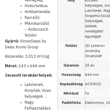
hely
közületi
Antisztatikus
helyiségek, iro
Lakóterek, Na
Antibakteriális
forgalmú közül
Karcálló
helyiségek,
Mikrokarcálló
üzletek,
– Antiscratch
vendéglátó
felület
egységek
Gyártó:
KronoSwiss by
Felület
3D szinkron
Swiss Krono Group
struktúra,
Kiszerelés: 1,013 m²/csg
Struktúrált
Garancia
35 év
Méret:
143 x 644 mm
Hosszúság
644 mm
Javasolt lerakási helyek:
Kopásállóság
AC5/KI33
Lakóterek,
Konyhák, Vizes
Mintázat
Fa
helységek …
Nagy
Padlófűtés
Elektromos, Vi
Felhasználású