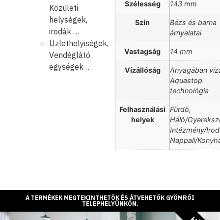
Szélesség
143 mm
Közületi
helységek,
Szín
Bézs és barna
irodák …
árnyalatai
Üzlethelyiségek,
Vastagság
14 mm
Vendéglátó
egységek …
Vízállóság
Anyagában vízá
Aquastop
technológia
Felhasználási
Fürdő,
helyek
Háló/Gyereksz
Intézmény/Irod
Nappali/Konyh
A TERMÉKEK MEGTEKINTHETŐK ÉS ÁTVEHETŐK GYÖMRŐI
TELEPHELYÜNKÖN.