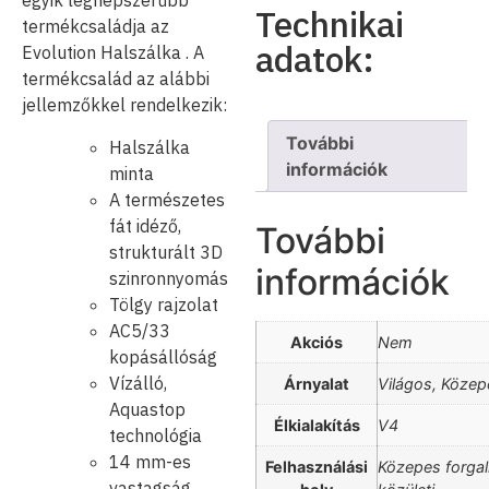
egyik legnépszerűbb
Technikai
termékcsaládja az
adatok:
Evolution Halszálka . A
termékcsalád az alábbi
jellemzőkkel rendelkezik:
További
Halszálka
információk
minta
A természetes
fát idéző,
További
strukturált 3D
információk
szinronnyomás
Tölgy rajzolat
AC5/33
Akciós
Nem
kopásállóság
Vízálló,
Árnyalat
Világos, Közep
Aquastop
Élkialakítás
V4
technológia
14 mm-es
Felhasználási
Közepes forga
vastagság