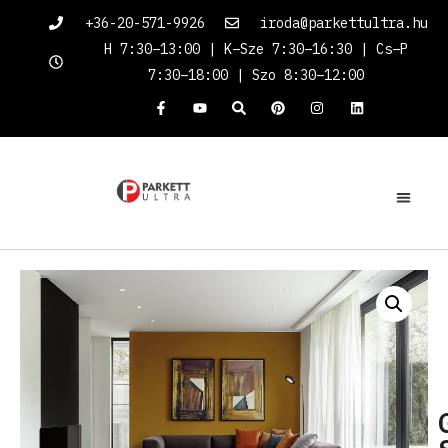
+36-20-571-9926
iroda@parkettultra.hu
H 7:30–13:00 | K–Sze 7:30–16:30 | Cs–P
7:30–18:00 | Szo 8:30–12:00