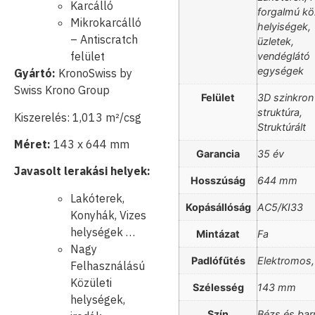
Karcálló
forgalmú köz
Mikrokarcálló
helyiségek,
– Antiscratch
üzletek,
felület
vendéglátó
egységek
Gyártó:
KronoSwiss by
Swiss Krono Group
Felület
3D szinkron
struktúra,
Kiszerelés: 1,013 m²/csg
Struktúrált
Méret:
143 x 644 mm
Garancia
35 év
Javasolt lerakási helyek:
Hosszúság
644 mm
Lakóterek,
Kopásállóság
AC5/KI33
Konyhák, Vizes
helységek …
Mintázat
Fa
Nagy
Padlófűtés
Elektromos,
Felhasználású
Közületi
Szélesség
143 mm
helységek,
Szín
Bézs és bar