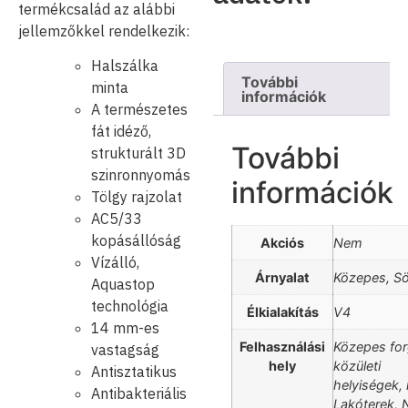
termékcsalád az alábbi
jellemzőkkel rendelkezik:
Halszálka
További
minta
információk
A természetes
fát idéző,
További
strukturált 3D
szinronnyomás
információk
Tölgy rajzolat
AC5/33
kopásállóság
Akciós
Nem
Vízálló,
Árnyalat
Közepes, Sö
Aquastop
technológia
Élkialakítás
V4
14 mm-es
Felhasználási
Közepes fo
vastagság
hely
közületi
Antisztatikus
helyiségek, 
Antibakteriális
Lakóterek, 