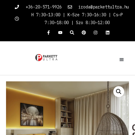
+36-20-571-9926
iroda@parkettultra.hu
H 7:30–13:00 | K–Sze 7:30–16:30 | Cs–P
7:30–18:00 | Szo 8:30–12:00