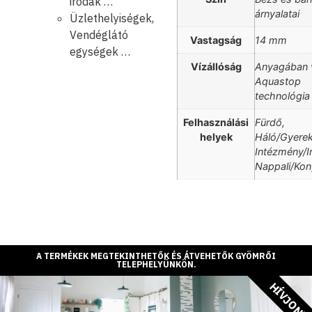
irodák …
árnyalatai
Üzlethelyiségek,
Vendéglátó
Vastagság
14 mm
egységek …
Vízállóság
Anyagában v
Aquastop
technológia
Felhasználási
Fürdő,
helyek
Háló/Gyere
Intézmény/I
Nappali/Ko
A TERMÉKEK MEGTEKINTHETŐK ÉS ÁTVEHETŐK GYÖMRŐI
TELEPHELYÜNKÖN.
HÍVJON!