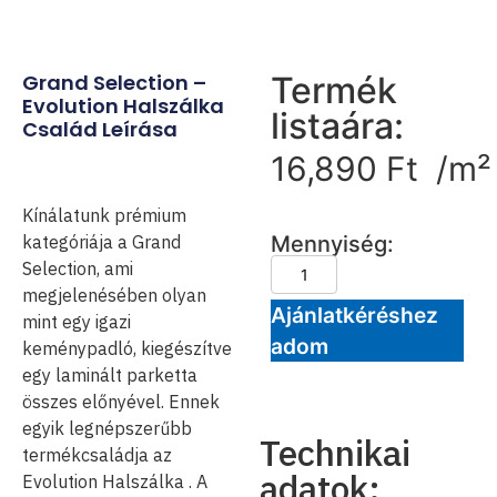
Grand Selection –
Termék
Evolution Halszálka
listaára:
Család Leírása
16,890
Ft
/m²
Kínálatunk prémium
kategóriája a Grand
Mennyiség:
Selection, ami
megjelenésében olyan
Ajánlatkéréshez
mint egy igazi
adom
keménypadló, kiegészítve
egy laminált parketta
összes előnyével. Ennek
egyik legnépszerűbb
Technikai
termékcsaládja az
adatok:
Evolution Halszálka . A