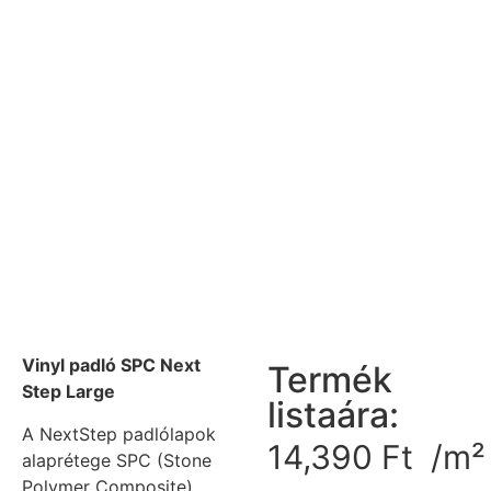
Vinyl padló SPC Next
Termék
Step Large
listaára:
A NextStep padlólapok
14,390
Ft
/m²
alaprétege SPC (Stone
Polymer Composite)