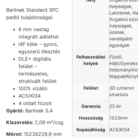
helyiségek,
Barlinek Standard SPC
Lakóterek, N
padló tulajdonságai:
forgalmú közü
helyiségek,
6 mm vastag
üzletek,
integrált alátéttel
vendéglátó
I4F klikk – gyors,
egységek
egyszerű illesztés
Felhasználási
Fürdő,
DLE+ digitális
helyek
Háló/Gyereks
felület –
Intézmény/Iro
természetes,
Nappali/Kony
struktuált felület
Felület
3D szinkron
100% vízálló
struktúra
AC5/KI34
4 oldalt fózolt
Garancia
25 év
Gyártó:
Barlinek S.A
Hosszúság
1523mm
Kiszerelés:
2,09 m²/csg
Kopásállóság
AC5/KI34
Méret:
1523X228,6 mm