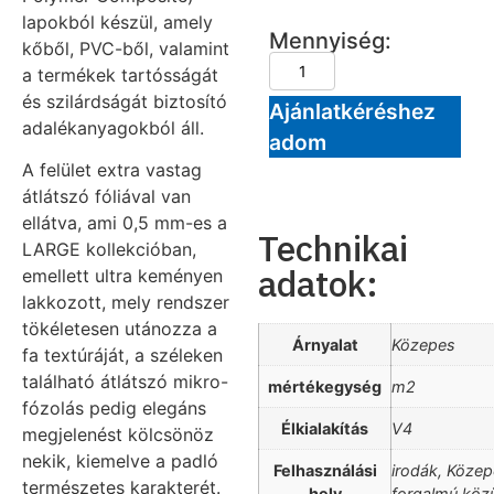
lapokból készül, amely
Mennyiség:
kőből, PVC-ből, valamint
a termékek tartósságát
és szilárdságát biztosító
Ajánlatkéréshez
adalékanyagokból áll.
adom
A felület extra vastag
átlátszó fóliával van
ellátva, ami 0,5 mm-es a
Technikai
LARGE kollekcióban,
adatok:
emellett ultra keményen
lakkozott, mely rendszer
tökéletesen utánozza a
Árnyalat
Közepes
fa textúráját, a széleken
található átlátszó mikro-
mértékegység
m2
fózolás pedig elegáns
Élkialakítás
V4
megjelenést kölcsönöz
nekik, kiemelve a padló
Felhasználási
irodák, Köze
természetes karakterét.
hely
forgalmú közü