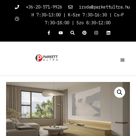
+36-20-571-9926
iroda@parkettultra.hu
H 7:30–13:00 | K–Sze 7:30–16:30 | Cs–P
7:30–18:00 | Szo 8:30–12:00