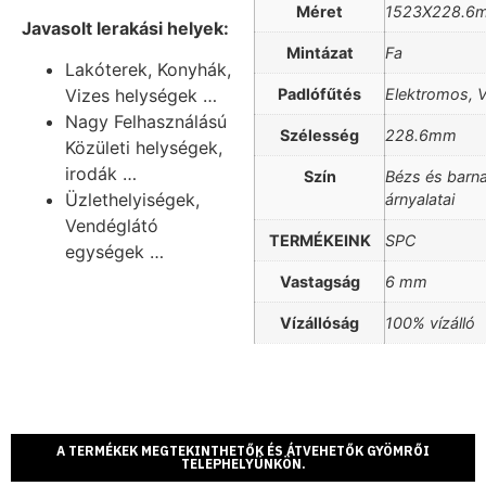
Méret
1523X228.6
Javasolt lerakási helyek:
Mintázat
Fa
Lakóterek, Konyhák,
Padlófűtés
Elektromos, 
Vizes helységek …
Nagy Felhasználású
Szélesség
228.6mm
Közületi helységek,
irodák …
Szín
Bézs és barn
Üzlethelyiségek,
árnyalatai
Vendéglátó
TERMÉKEINK
SPC
egységek …
Vastagság
6 mm
Vízállóság
100% vízálló
A TERMÉKEK MEGTEKINTHETŐK ÉS ÁTVEHETŐK GYÖMRŐI
TELEPHELYÜNKÖN.