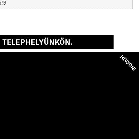
lló
 TELEPHELYÜNKÖN.
HÍVJON!