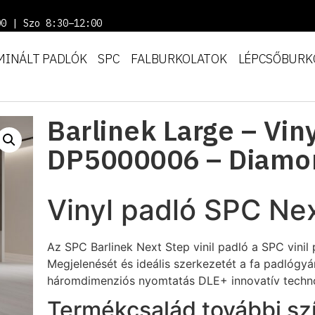
00 | Szo 8:30–12:00
MINÁLT PADLÓK
SPC
FALBURKOLATOK
LÉPCSŐBURK
Barlinek Large – Vin
DP5000006 – Diamo
Vinyl padló SPC Ne
Az SPC Barlinek Next Step vinil padló a SPC vini
Megjelenését és ideális szerkezetét a fa padlógyár
háromdimenziós nyomtatás DLE+ innovatív techno
Termékcsalád további szí