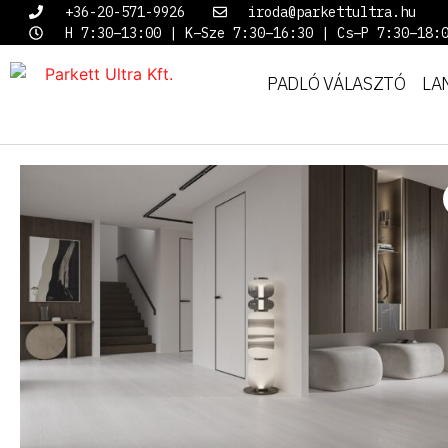
+36-20-571-9926
iroda@parkettultra.hu
H 7:30–13:00 | K–Sze 7:30–16:30 | Cs–P 7:30–18:
PADLÓ VÁLASZTÓ
LA