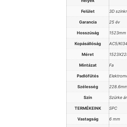
helyek
Felület
3D szinkr
Garancia
25 év
Hosszúság
1523mm
Kopásállóság
AC5/KI3
Méret
1523X2
Mintázat
Fa
Padlófűtés
Elektrom
Szélesség
228.6m
Szín
Szürke ár
TERMÉKEINK
SPC
Vastagság
6 mm