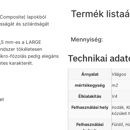
Termék listaá
 Composite) lapokból
sságát és szilárdságát
Mennyiség:
i 0,5 mm-es a LARGE
endszer tökéletesen
Technikai adat
mikro-fózolás pedig elegáns
tes karakterét.
Árnyalat
Világos
mértékegység
m2
Élkialakítás
V4
et
Felhasználási hely
irodák, K
közületi 
Felhasználási
Fürdő, H