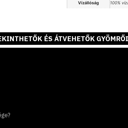
Vízállóság
100% vízá
EKINTHETŐK ÉS ÁTVEHETŐK GYÖMRŐI
ége?