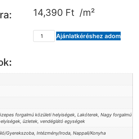
14,390
Ft
/m²
ra:
Ajánlatkéréshez adom
ok:
özepes forgalmú közületi helyiségek, Lakóterek, Nagy forgalmú
helyiségek, üzletek, vendéglátó egységek
áló/Gyerekszoba, Intézmény/Iroda, Nappali/Konyha