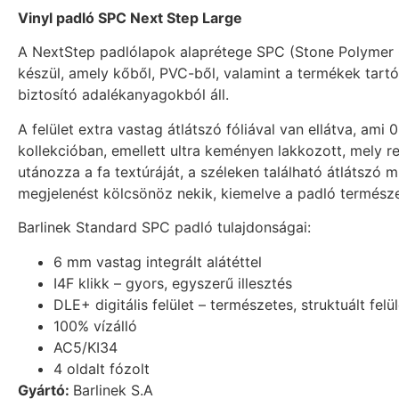
Vinyl padló SPC Next Step Large
A NextStep padlólapok alaprétege SPC (Stone Polymer
készül, amely kőből, PVC-ből, valamint a termékek tartó
biztosító adalékanyagokból áll.
A felület extra vastag átlátszó fóliával van ellátva, am
kollekcióban, emellett ultra keményen lakkozott, mely r
utánozza a fa textúráját, a széleken található átlátszó 
megjelenést kölcsönöz nekik, kiemelve a padló természe
Barlinek Standard SPC padló tulajdonságai:
6 mm vastag integrált alátéttel
I4F klikk – gyors, egyszerű illesztés
DLE+ digitális felület – természetes, struktuált felül
100% vízálló
AC5/KI34
4 oldalt fózolt
Gyártó:
Barlinek S.A