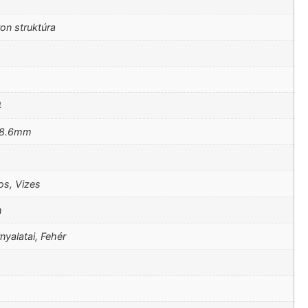
on struktúra
4
28.6mm
os, Vizes
m
nyalatai, Fehér