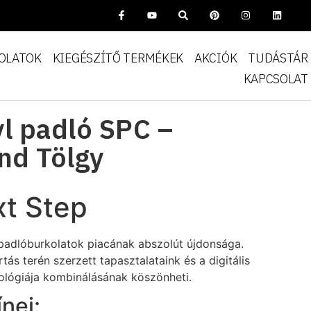
OLATOK
KIEGÉSZÍTŐ TERMÉKEK
AKCIÓK
TUDÁSTÁR
KAPCSOLAT
yl padló SPC –
nd Tölgy
xt Step
l padlóburkolatok piacának abszolút újdonsága.
tás terén szerzett tapasztalataink és a digitális
lógiája kombinálásának köszönheti.
nei: