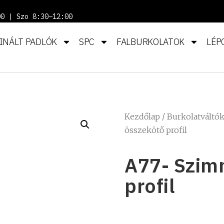
00 | Szo 8:30–12:00
INÁLT PADLÓK
SPC
FALBURKOLATOK
LÉP
Kezdőlap
/
Burkolatváltó
összekötő profil
A77- Szim
profil