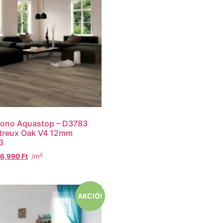
rono Aquastop – D3783
reux Oak V4 12mm
3
6,990
Ft
/m²
AKCIÓ!