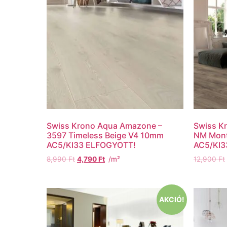
Swiss Krono Aqua Amazone –
Swiss K
3597 Timeless Beige V4 10mm
NM Mont
AC5/KI33 ELFOGYOTT!
AC5/KI3
8,990
Ft
4,790
Ft
/m²
12,900
Ft
AKCIÓ!