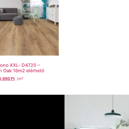
rono XXL- D4725 –
n Oak 16m2 elérhető
6,990
Ft
/m²