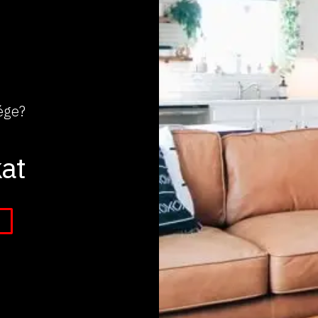
ége?
at