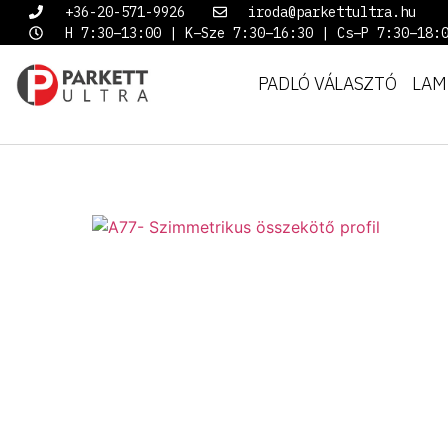
+36-20-571-9926
iroda@parkettultra.hu
H 7:30–13:00 | K–Sze 7:30–16:30 | Cs–P 7:30–18:
PADLÓ VÁLASZTÓ
LAM