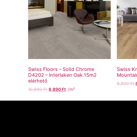
Swiss Floors – Solid Chrome
Swiss K
D4202 – Interlaken Oak 15m2
Mountai
elérhető
9,900
Ft
10,690
Ft
6,890
Ft
/m²