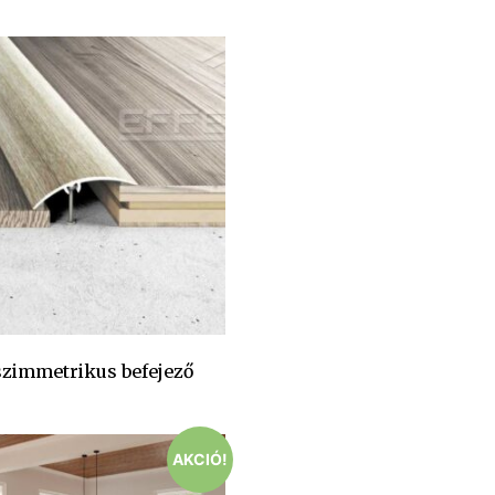
szimmetrikus befejező
AKCIÓ!