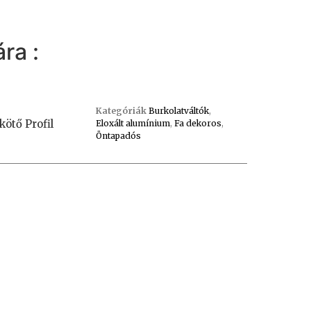
ra :
Kategóriák
Burkolatváltók
,
ötő Profil
Eloxált alumínium
,
Fa dekoros
,
Öntapadós