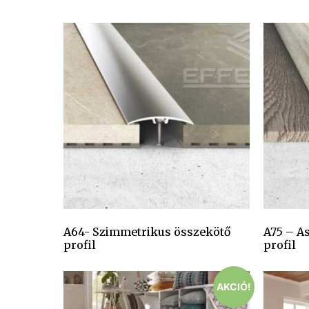
A64- Szimmetrikus összekötő
A75 – A
profil
profil
AKCIÓ!