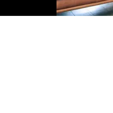
S:
ELÉRHETŐSÉGEINK:
 – 13:00
: 07:30 – 16:30
telefon: +36-20-571-9926
ÉNTEK: 07:30 – 18:00