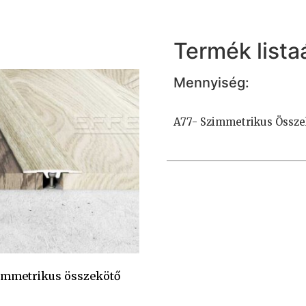
Termék listaá
Mennyiség:
A77- Szimmetrikus Összek
immetrikus összekötő