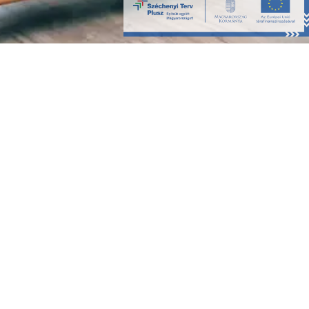
CÍM:
2230 Gyömrő HUNGARY, Mendei út