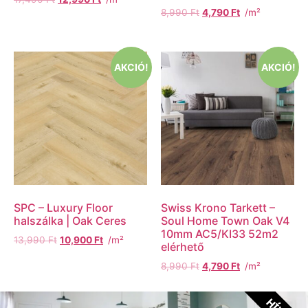
8,990
Ft
4,790
Ft
/m²
AKCIÓ!
AKCIÓ!
SPC – Luxury Floor
Swiss Krono Tarkett –
halszálka | Oak Ceres
Soul Home Town Oak V4
10mm AC5/KI33 52m2
13,990
Ft
10,900
Ft
/m²
elérhető
8,990
Ft
4,790
Ft
/m²