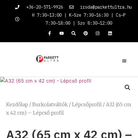
+36-20-571-9926
iroda@parkettultra.hu
H 7:30–13:00 | K–Sze 7:30–16:30 | Cs–P
7:30–18:00 | Szo 8:30–12:00
Kezdőlap
/
Burkolatváltók
/
Lépcsőprofil
/ A32 (65 cm
x 42 cm) – Lépcső profil
A32 (65 cm x 42 cm) –