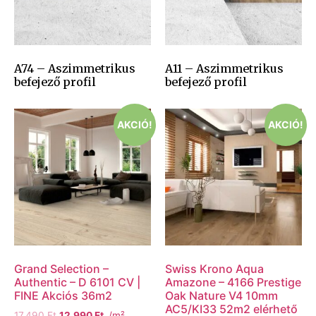
A74 – Aszimmetrikus
A11 – Aszimmetrikus
befejező profil
befejező profil
AKCIÓ!
AKCIÓ!
Grand Selection –
Swiss Krono Aqua
Authentic – D 6101 CV |
Amazone – 4166 Prestige
FINE Akciós 36m2
Oak Nature V4 10mm
AC5/KI33 52m2 elérhető
17,490
Ft
12,990
Ft
/m²