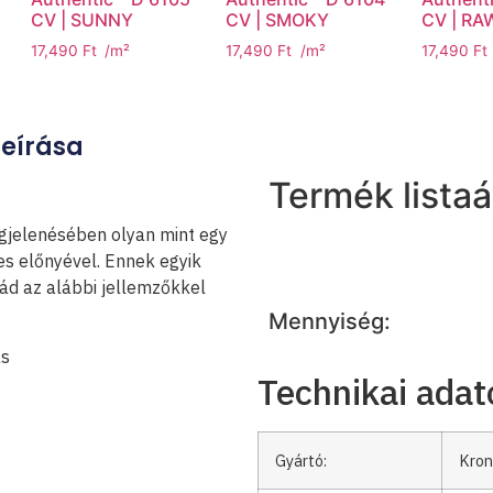
CV | SUNNY
CV | SMOKY
CV | RA
17,490
Ft
/m²
17,490
Ft
/m²
17,490
Ft
Leírása
Termék listaá
egjelenésében olyan mint egy
es előnyével. Ennek egyik
ád az alábbi jellemzőkkel
Mennyiség:
ás
Technikai adat
Gyártó:
Kron