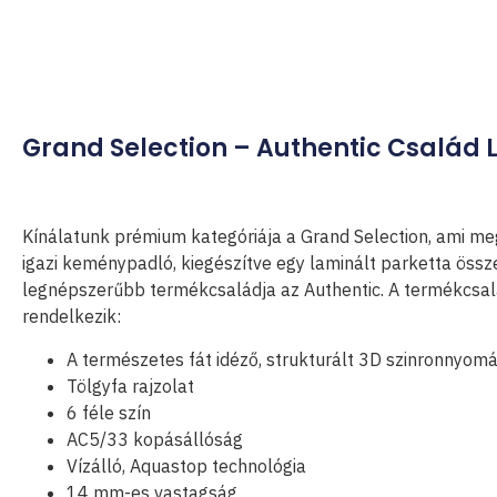
Grand Selection – Authentic Család 
Kínálatunk prémium kategóriája a Grand Selection, ami m
igazi keménypadló, kiegészítve egy laminált parketta össz
legnépszerűbb termékcsaládja az Authentic. A termékcsal
rendelkezik:
A természetes fát idéző, strukturált 3D szinronnyom
Tölgyfa rajzolat
6 féle szín
AC5/33 kopásállóság
Vízálló, Aquastop technológia
14 mm-es vastagság