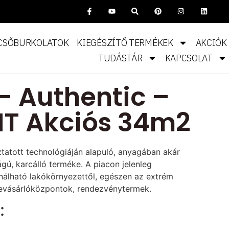
CSŐBURKOLATOK
KIEGÉSZÍTŐ TERMÉKEK
AKCIÓK
TUDÁSTÁR
KAPCSOLAT
– Authentic –
HT Akciós 34m2
tatott technológiáján alapuló, anyagában akár
gú, karcálló terméke. A piacon jelenleg
nálható lakókörnyezettől, egészen az extrém
 bevásárlóközpontok, rendezvénytermek.
: