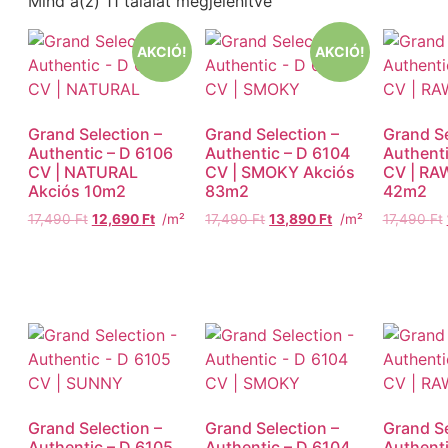
Mind a(z) 11 találat megjelenítve
AKCIÓ!
AKCIÓ!
Grand Selection –
Grand Selection –
Grand Se
Authentic – D 6106
Authentic – D 6104
Authenti
CV | NATURAL
CV | SMOKY Akciós
CV | RA
Akciós 10m2
83m2
42m2
17,490
Ft
12,690
Ft
/m²
17,490
Ft
13,890
Ft
/m²
17,490
Ft
Grand Selection –
Grand Selection –
Grand Se
Authentic – D 6105
Authentic – D 6104
Authenti