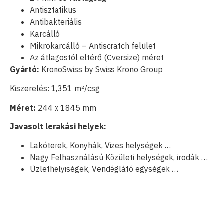
Antisztatikus
Antibakteriális
Karcálló
Mikrokarcálló – Antiscratch felület
Az átlagostól eltérő (Oversize) méret
Gyártó:
KronoSwiss by Swiss Krono Group
Kiszerelés: 1,351 m²/csg
Méret:
244 x 1845 mm
Javasolt lerakási helyek:
Lakóterek, Konyhák, Vizes helységek …
Nagy Felhasználású Közületi helységek, irodák …
Üzlethelyiségek, Vendéglátó egységek …