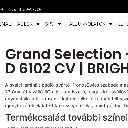
00 | Szo 8:30–12:00
INÁLT PADLÓK
SPC
FALBURKOLATOK
LÉP
Grand Selection 
D 6102 CV | BRIG
A svájci laminált padló gyártó KronosSwiss szabadalmaz
72 órán át vízálló 5G click rendszerű, magas kopásállósá
egyedülálló tulajdonságokkal rendelkező termék felhasz
igénybevételnek kitett közösségi terekig, mint például
Termékcsalád további színei