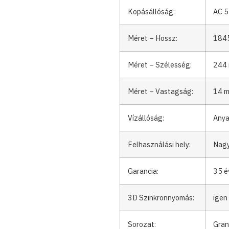
Kopásállóság:
AC 5
Méret – Hossz:
184
Méret – Szélesség:
244
Méret – Vastagság:
14 
Vízállóság:
Anya
Felhasználási hely:
Nagy
Garancia:
35 é
3D Szinkronnyomás:
igen
Sorozat:
Gran