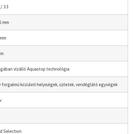
 / 33
5 mm
 mm
mm
gában vízálló Aquastop technológia
 forgalmú közületi helyiségek, üzletek, vendéglátó egységek
v
d Selection