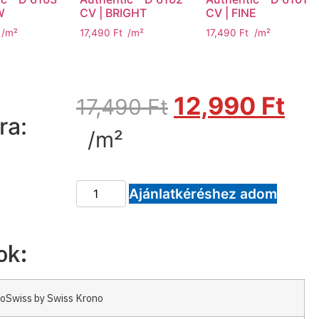
W
CV | BRIGHT
CV | FINE
/m²
17,490
Ft
/m²
17,490
Ft
/m²
12,990
Ft
17,490
Ft
ra:
/m²
Ajánlatkéréshez adom
ok:
oSwiss by Swiss Krono