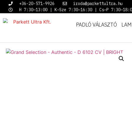
+36-20-571-9926
iroda@parkettultra.hu
H 7:30–13:00 | K–Sze 7:30–16:30 | Cs–P 7:30–18:
PADLÓ VÁLASZTÓ
LAM