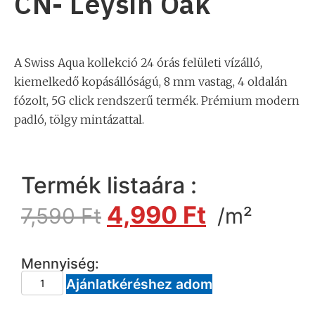
CN- Leysin Oak
A Swiss Aqua kollekció 24 órás felületi vízálló,
kiemelkedő kopásállóságú, 8 mm vastag, 4 oldalán
fózolt, 5G click rendszerű termék. Prémium modern
padló, tölgy mintázattal.
Termék listaára :
4,990
Ft
7,590
Ft
/m²
Mennyiség:
Ajánlatkéréshez adom