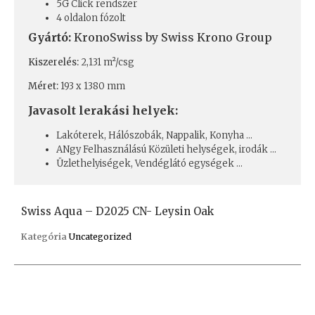
5G Click rendszer
4 oldalon fózolt
Gyártó:
KronoSwiss by Swiss Krono Group
Kiszerelés:
2,131 m²/csg
Méret:
193 x 1380 mm
Javasolt lerakási helyek:
Lakóterek, Hálószobák, Nappalik, Konyha …
ANgy Felhasználású Közületi helységek, irodák …
Üzlethelyiségek, Vendéglátó egységek …
Swiss Aqua – D2025 CN- Leysin Oak
Kategória
Uncategorized