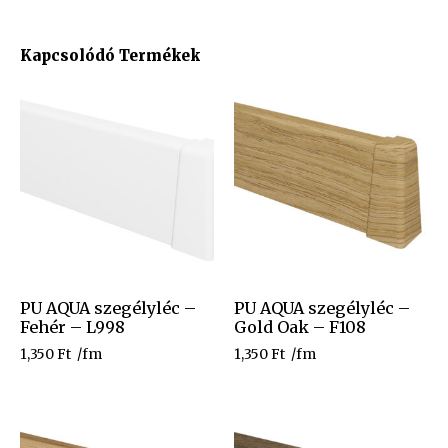
Kapcsolódó Termékek
PU AQUA szegélyléc –
PU AQUA szegélyléc –
Fehér – L998
Gold Oak – F108
1,350
Ft
/fm
1,350
Ft
/fm