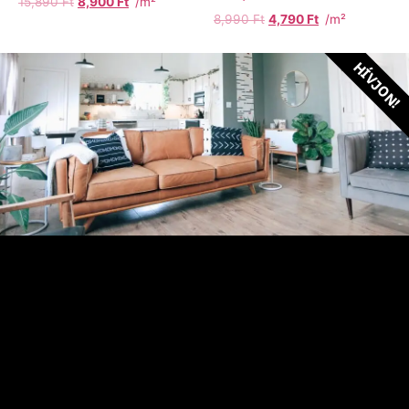
15,890
Ft
8,900
Ft
/m²
8,990
Ft
4,790
Ft
/m²
HÍVJON!