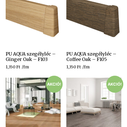
PU AQUA szegélyléc –
PU AQUA szegélyléc –
Ginger Oak – F103
Coffee Oak – F105
1,350
Ft
/fm
1,350
Ft
/fm
AKCIÓ!
AKCIÓ!