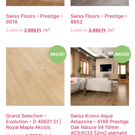
Swiss Floors – Prestige –
Swiss Floors – Prestige –
8618
8652
5,490
Ft
3,690
Ft
/m²
5,490
Ft
3,690
Ft
/m²
AKCIÓ!
AKCIÓ!
Grand Selection –
Swiss Krono Aqua
Evolution – D 40621 CI |
Amazone – 4166 Prestige
Royal Maple Akciós
Oak Nature V4 10mm
AC5/KI33 52m2 elérhető