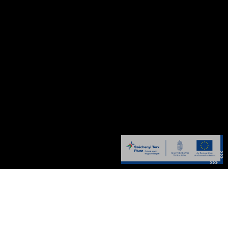
Szakértői tanácsra van szüksége?
Kérje Ingyenes
Tanácsadásunkat