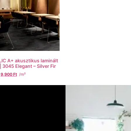
IC A+ akusztikus laminált
| 3045 Elegant – Silver Fir
9,900
Ft
/m²