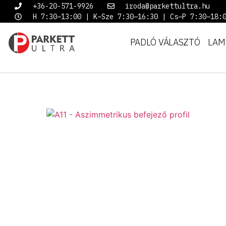
+36-20-571-9926
iroda@parkettultra.hu
H 7:30–13:00 | K–Sze 7:30–16:30 | Cs–P 7:30–18:
PADLÓ VÁLASZTÓ
LAM