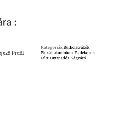
ra :
Kategóriák
Burkolatváltók
,
jező Profil
Eloxált alumínium
,
Fa dekoros
,
Fúrt
,
Öntapadós
,
Végzáró