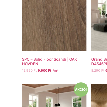
SPC – Solid Floor Scandi | OAK
Grand Se
HOVDEN
D4546PM
12,990
Ft
9,900
Ft
/m²
8,290
Ft
AKCIÓ!