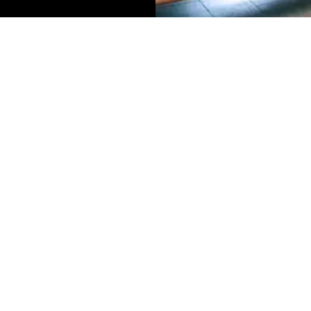
S:
ELÉRHETŐSÉGEINK:
 – 13:00
: 07:30 – 16:30
telefon: +36-20-571-9926
ÉNTEK: 07:30 – 18:00
email: iroda@parkettultra.hu
:30 – 12:00