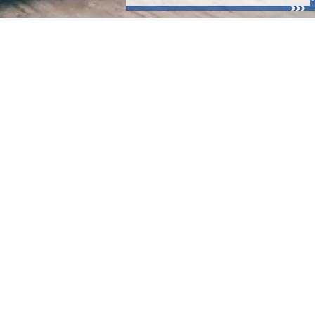
CÍM:
2230 Gyömrő HUNGARY, Mendei út
16/A