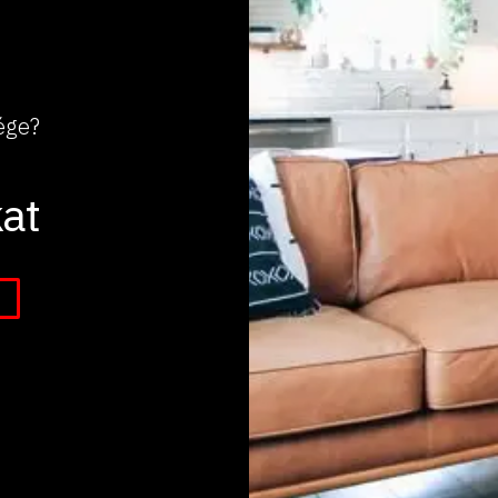
ége?
at