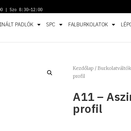
00 | Szo 8:30–12:00
INÁLT PADLÓK
SPC
FALBURKOLATOK
LÉP
Kezdőlap
/
Burkolatváltó
profil
A11 – Asz
profil