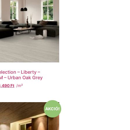
lection – Liberty –
 – Urban Oak Grey
6,490
Ft
/m²
AKCIÓ!