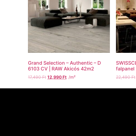
Grand Selection – Authentic – D
SWISSCL
6103 CV | RAW Akicós 42m2
falpanel 
17,490
Ft
12,990
Ft
/m²
22,490
Ft