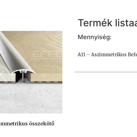
Termék listaá
Mennyiség:
A11 – Aszimmetrikus Befe
immetrikus összekötő