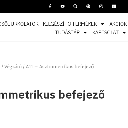
CSŐBURKOLATOK
KIEGÉSZÍTŐ TERMÉKEK
AKCIÓK
TUDÁSTÁR
KAPCSOLAT
k
/
Végzáró
/ A11 – Aszimmetrikus befejező
immetrikus befejező