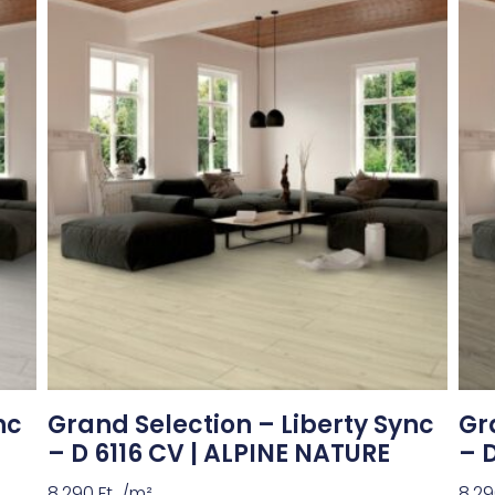
nc
Grand Selection – Liberty Sync
Gr
– D 6116 CV | ALPINE NATURE
– 
8,290
Ft
/m²
8,2