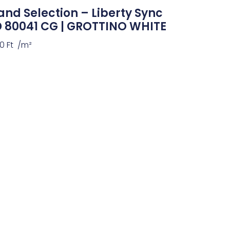
and Selection – Liberty Sync
D 80041 CG | GROTTINO WHITE
90
Ft
/m²