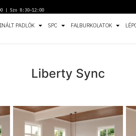
00 | Szo 8:30–12:00
INÁLT PADLÓK
SPC
FALBURKOLATOK
LÉP
Liberty Sync