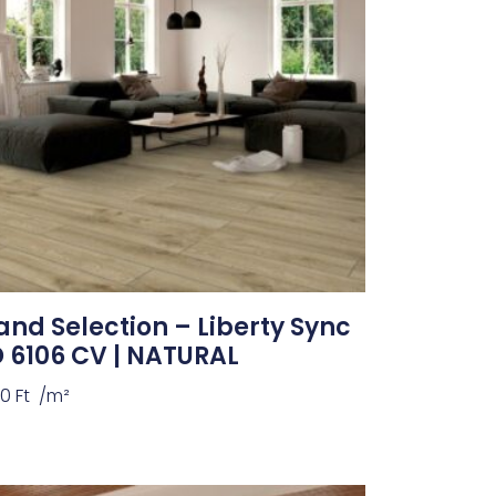
and Selection – Liberty Sync
D 6106 CV | NATURAL
90
Ft
/m²