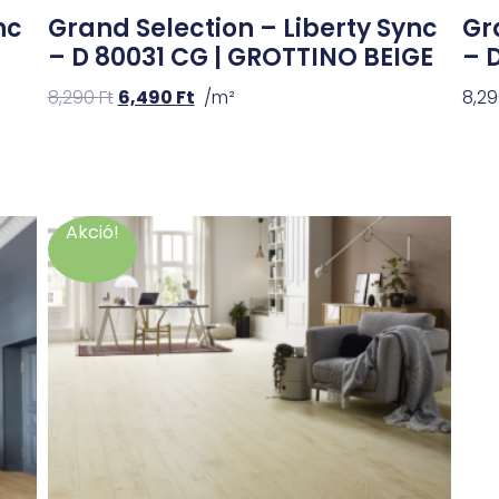
nc
Grand Selection – Liberty Sync
Gr
– D 80031 CG | GROTTINO BEIGE
– 
8,290
Ft
6,490
Ft
/m²
8,2
Akció!