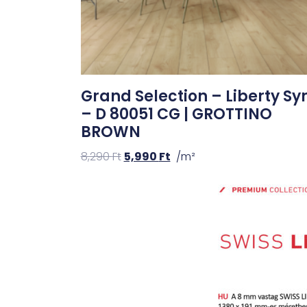
Grand Selection – Liberty Sy
– D 80051 CG | GROTTINO
BROWN
8,290
Ft
5,990
Ft
/m²