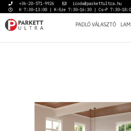
+36-20-571-9926
iroda@parkettultra.hu
H 7:30–13:00 | K–Sze 7:30–16:30 | Cs–P 7:30–18:
PADLÓ VÁLASZTÓ
LAM