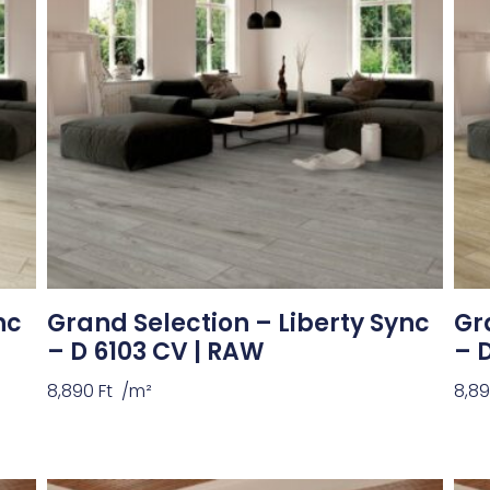
nc
Grand Selection – Liberty Sync
Gr
– D 6103 CV | RAW
– 
8,890
Ft
/m²
8,8