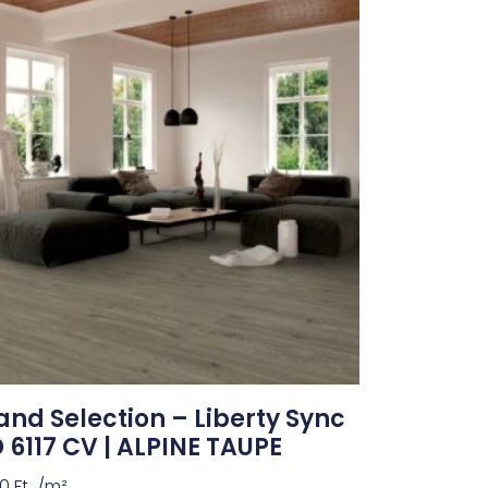
and Selection – Liberty Sync
D 6117 CV | ALPINE TAUPE
90
Ft
/m²