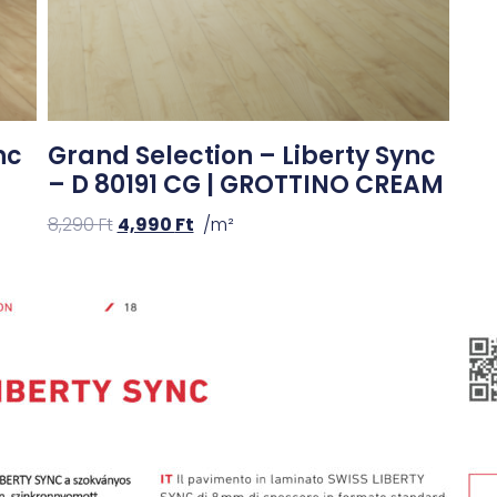
nc
Grand Selection – Liberty Sync
– D 80191 CG | GROTTINO CREAM
8,290
Ft
4,990
Ft
/m²