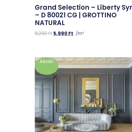
Grand Selection – Liberty Sy
– D 80021 CG | GROTTINO
NATURAL
8,290
Ft
5,990
Ft
/m²
Akció!