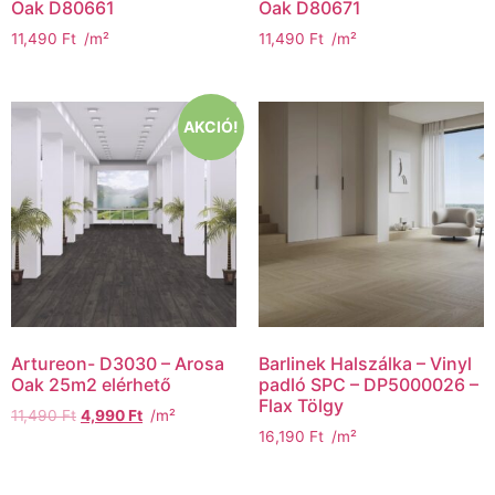
Oak D80661
Oak D80671
11,490
Ft
/m²
11,490
Ft
/m²
AKCIÓ!
Artureon- D3030 – Arosa
Barlinek Halszálka – Vinyl
Oak 25m2 elérhető
padló SPC – DP5000026 –
Flax Tölgy
11,490
Ft
4,990
Ft
/m²
16,190
Ft
/m²