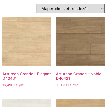
Artureon Grande – Elegant
Artureon Grande – Noble
D40461
D40421
16,490
Ft
/m²
16,490
Ft
/m²