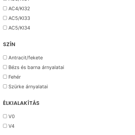
AC4/KI32
AC5/KI33
AC5/KI34
SZÍN
Antracit/fekete
Bézs és barna árnyalatai
Fehér
Szürke árnyalatai
ÉLKIALAKÍTÁS
V0
V4