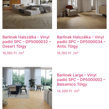
Barlinek Halszálka – Vinyl
Barlinek Halszálka – Vinyl
padló SPC – DP5000032 –
padló SPC – DP5000034 –
Desert Tölgy
Antic Tölgy
16,190
Ft
/m²
16,190
Ft
/m²
Barlinek Large – Vinyl
padló SPC – DP5000002 –
Balsamico Tölgy
14,390
Ft
/m²