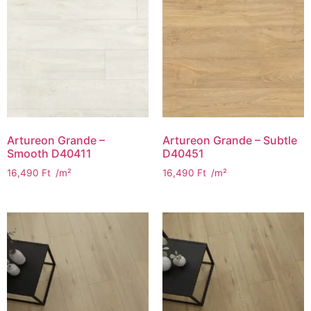
Artureon Grande –
Artureon Grande – Subtle
Smooth D40411
D40451
16,490
Ft
/m²
16,490
Ft
/m²