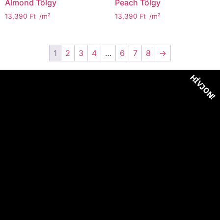
Almond Tölgy
Peach Tölgy
13,390
Ft
/m²
13,390
Ft
/m²
1
2
3
4
…
6
7
8
→
HÍVJON!