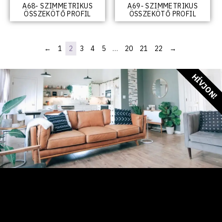
A68- SZIMMETRIKUS
A69- SZIMMETRIKUS
ÖSSZEKÖTŐ PROFIL
ÖSSZEKÖTŐ PROFIL
←
1
2
3
4
5
…
20
21
22
→
HÍVJON!