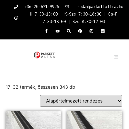
+36-20-571-9926
iroda@parkettultra.hu
H 7:30–13:00 | K–Sze 7:30–16:30 | Cs–P
7:30–18:00 | Szo 8:30–12:00
17–32 termék, összesen 343 db