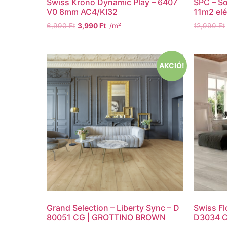
Swiss Krono Dynamic Play – 6407
SPC – So
V0 8mm AC4/KI32
11m2 elé
6,990
Ft
3,990
Ft
/m²
12,990
Ft
AKCIÓ!
Grand Selection – Liberty Sync – D
Swiss Fl
80051 CG | GROTTINO BROWN
D3034 C