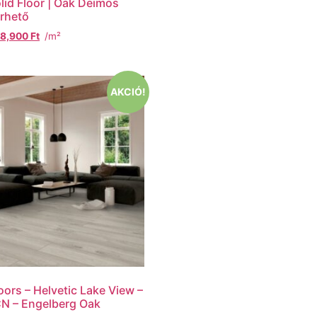
lid Floor | Oak Deimos
rhető
8,900
Ft
/m²
AKCIÓ!
oors – Helvetic Lake View –
N – Engelberg Oak