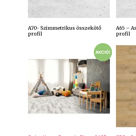
A70- Szimmetrikus összekötő
A65 – A
profil
profil
AKCIÓ!