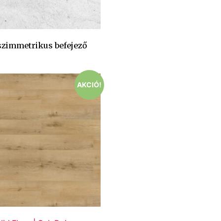
szimmetrikus befejező
AKCIÓ!