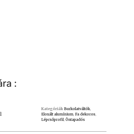
ra :
Kategóriák
Burkolatváltók
,
l
Eloxált alumínium
,
Fa dekoros
,
Lépcsőprofil
,
Öntapadós