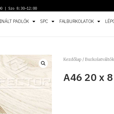
00 | Szo 8:30–12:00
INÁLT PADLÓK
SPC
FALBURKOLATOK
LÉP
Kezdőlap
/
Burkolatváltó
A46 20 x 8