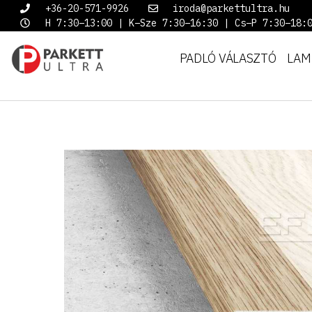
+36-20-571-9926
iroda@parkettultra.hu
H 7:30–13:00 | K–Sze 7:30–16:30 | Cs–P 7:30–18:
PADLÓ VÁLASZTÓ
LAM