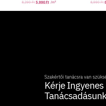
8,290
Ft
5,990
Ft
/m²
8,990
Ft
Szakértői tanácsra van szüks
Kérje Ingyenes
Tanácsadásunk