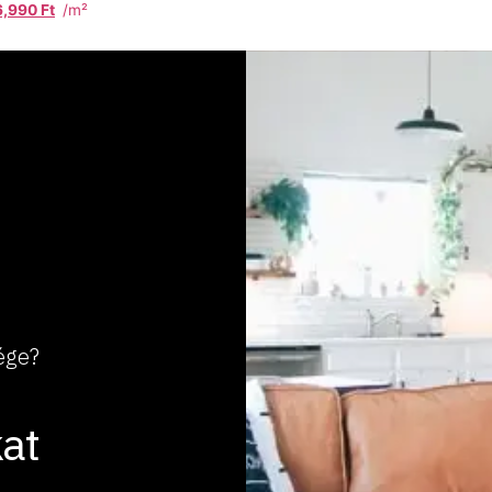
6,990
Ft
/m²
ége?
at