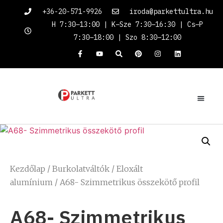
+36-20-571-9926
iroda@parkettultra.hu
H 7:30–13:00 | K–Sze 7:30–16:30 | Cs–P
7:30–18:00 | Szo 8:30–12:00
Kezdőlap
/
Burkolatváltók
/
Eloxált
alumínium
/ A68- Szimmetrikus összekötő profil
A68- Szimmetrikus