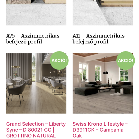
A75 – Aszimmetrikus
A11 – Aszimmetrikus
befejező profil
befejező profil
AKCIÓ!
AKCIÓ!
Grand Selection – Liberty
Swiss Krono Lifestyle –
Sync – D 80021 CG |
D3911CK – Campania
GROTTINO NATURAL
Oak