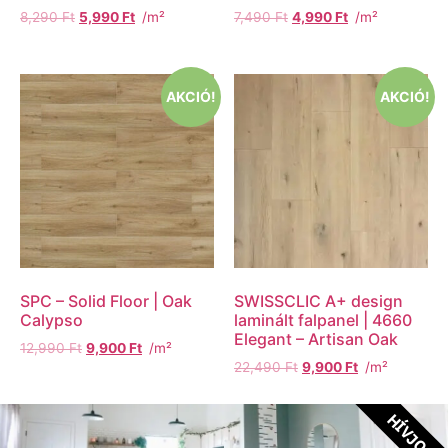
8,290
Ft
5,990
Ft
/m²
7,490
Ft
4,990
Ft
/m²
AKCIÓ!
AKCIÓ!
SPC – Solid Floor | Oak
SWISSCLIC A+ design
Calypso
laminált falpanel | 4660
Elegant – Artisan Oak
12,990
Ft
9,900
Ft
/m²
22,490
Ft
9,900
Ft
/m²
HÍVJON!