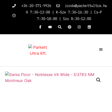
+36-20-571-9926
iroda@parkettultra.hu
H 7:30–13:00 | K–Sze 7:30–16:30 | Cs–P
7:30–18:00 | Szo 8:30–12:00