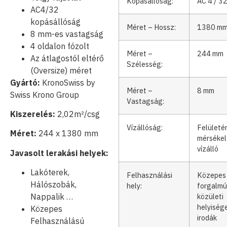
Kopásállóság:
AC 4 / 3
AC4/32
kopásállóság
Méret – Hossz:
1380 m
8 mm-es vastagság
4 oldalon fózolt
Méret –
244 mm
Az átlagostól eltérő
Szélesség:
(Oversize) méret
Gyártó:
KronoSwiss by
Méret –
8 mm
Swiss Krono Group
Vastagság:
Kiszerelés:
2,02m²/csg
Vízállóság:
Felületé
Méret:
244 x 1380 mm
mérsékel
vízálló
Javasolt lerakási helyek:
Lakóterek,
Felhasználási
Közepes
Hálószobák,
hely:
forgalmú
közületi
Nappalik …
helyisége
Közepes
irodák
Felhasználású