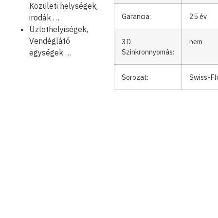
Közületi helységek,
Garancia:
25 év
irodák …
Üzlethelyiségek,
Vendéglátó
3D
nem
Szinkronnyomás:
egységek …
Sorozat:
Swiss-Fl
Kattints ide
V fuga a termék mind a 4 oldalán