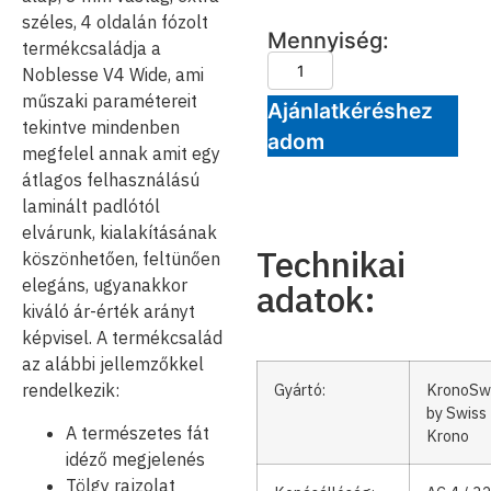
széles, 4 oldalán fózolt
Mennyiség:
termékcsaládja a
Noblesse V4 Wide, ami
műszaki paramétereit
Ajánlatkéréshez
tekintve mindenben
adom
megfelel annak amit egy
átlagos felhasználású
laminált padlótól
elvárunk, kialakításának
Technikai
köszönhetően, feltünően
elegáns, ugyanakkor
adatok:
kiváló ár-érték arányt
képvisel. A termékcsalád
az alábbi jellemzőkkel
Gyártó:
KronoSw
rendelkezik:
by Swiss
A természetes fát
Krono
idéző megjelenés
Tölgy rajzolat