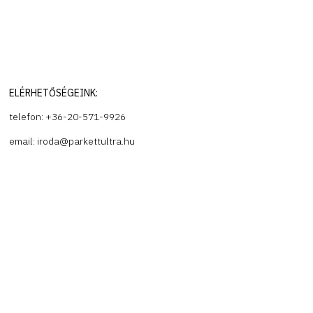
ELÉRHETŐSÉGEINK:
telefon: +36-20-571-9926
email: iroda@parkettultra.hu