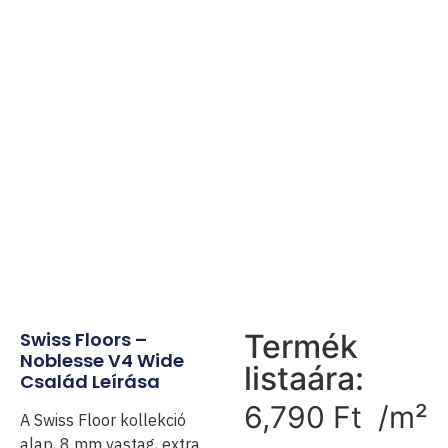
Swiss Floors –
Termék
Noblesse V4 Wide
listaára:
Család Leírása
6,790
Ft
/m²
A Swiss Floor kollekció
alap, 8 mm vastag, extra