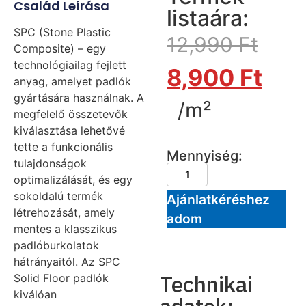
Család Leírása
listaára:
SPC (Stone Plastic
12,990
Ft
Composite) – egy
technológiailag fejlett
8,900
Ft
anyag, amelyet padlók
gyártására használnak. A
/m²
megfelelő összetevők
kiválasztása lehetővé
tette a funkcionális
Mennyiség:
tulajdonságok
optimalizálását, és egy
sokoldalú termék
Ajánlatkéréshez
létrehozását, amely
adom
mentes a klasszikus
padlóburkolatok
hátrányaitól. Az SPC
Technikai
Solid Floor padlók
kiválóan