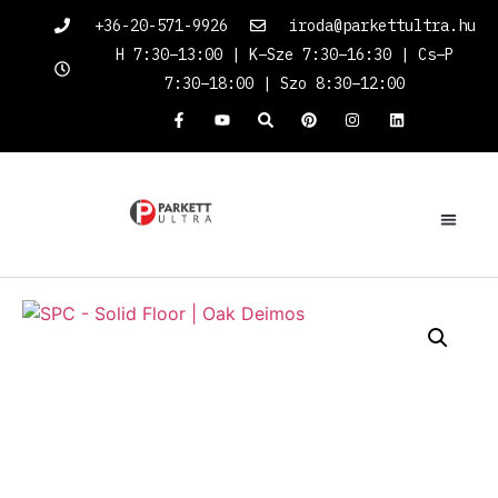
+36-20-571-9926
iroda@parkettultra.hu
H 7:30–13:00 | K–Sze 7:30–16:30 | Cs–P
7:30–18:00 | Szo 8:30–12:00