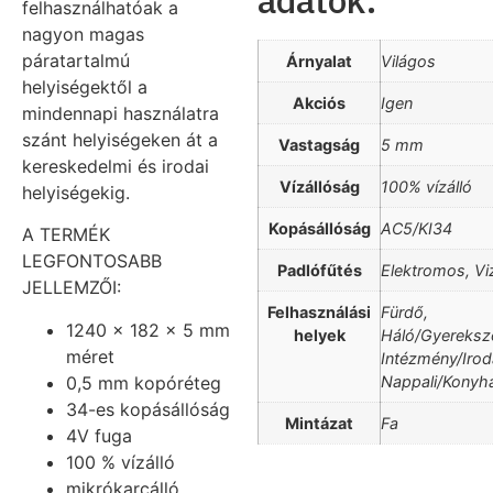
adatok:
felhasználhatóak a
nagyon magas
páratartalmú
Árnyalat
Világos
helyiségektől a
Akciós
Igen
mindennapi használatra
szánt helyiségeken át a
Vastagság
5 mm
kereskedelmi és irodai
Vízállóság
100% vízálló
helyiségekig.
Kopásállóság
AC5/KI34
A TERMÉK
LEGFONTOSABB
Padlófűtés
Elektromos, Vi
JELLEMZŐI:
Felhasználási
Fürdő,
1240 x 182 x 5 mm
helyek
Háló/Gyereksz
méret
Intézmény/Irod
0,5 mm kopóréteg
Nappali/Konyh
34-es kopásállóság
Mintázat
Fa
4V fuga
100 % vízálló
mikrókarcálló