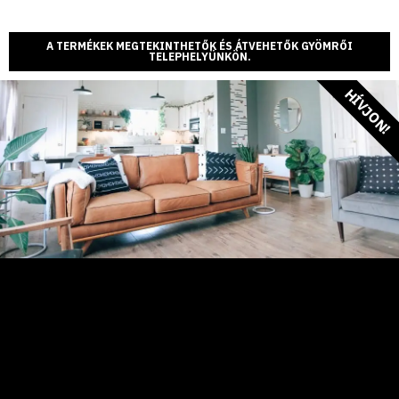
A TERMÉKEK MEGTEKINTHETŐK ÉS ÁTVEHETŐK GYÖMRŐI
TELEPHELYÜNKÖN.
HÍVJON!