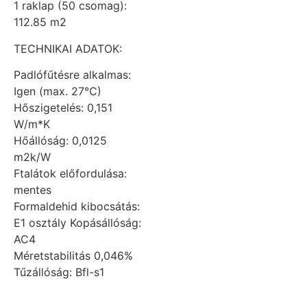
1 raklap (50 csomag):
112.85 m2
TECHNIKAI ADATOK:
Padlófűtésre alkalmas:
Igen (max. 27°C)
Hőszigetelés: 0,151
W/m*K
Hőállóság: 0,0125
m2k/W
Ftalátok előfordulása:
mentes
Formaldehid kibocsátás:
E1 osztály Kopásállóság:
AC4
Méretstabilitás 0,046%
Tűzállóság: Bfl-s1