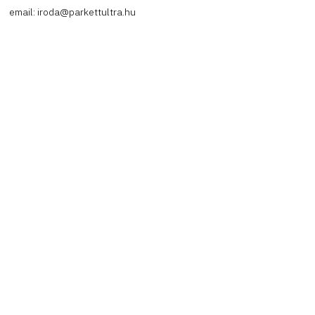
email: iroda@parkettultra.hu