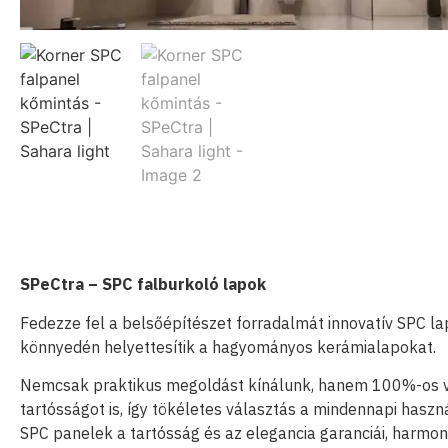
SPeCtra – SPC falburkoló lapok
Fedezze fel a belsőépítészet forradalmát innovatív SPC la
könnyedén helyettesítik a hagyományos kerámialapokat.
Nemcsak praktikus megoldást kínálunk, hanem 100%-os v
tartósságot is, így tökéletes választás a mindennapi haszn
SPC panelek a tartósság és az elegancia garanciái, harmo