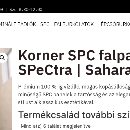
00 | Szo 8:30–12:00
MINÁLT PADLÓK
SPC
FALBURKOLATOK
LÉPCSŐBURK
Korner SPC falp
SPeCtra | Sahara
Prémium 100 %-ig vízálló, magas kopásállóságú
minőségű SPC panelek a tartósság és az elega
stílust a klasszikus esztétikával.
Termékcsalád további szí
Mind a(z) 6 találat megjelenítve