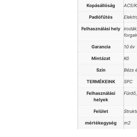
Kopásállóság
AC5/K
Padlófűtés
Elekt
Felhasználási hely
irodák
forgal
Garancia
10 év
Mintázat
Kő
Szín
Bézs é
TERMÉKEINK
SPC
Felhasználási
Fürdő
helyek
Felület
Strukt
mértékegység
m2