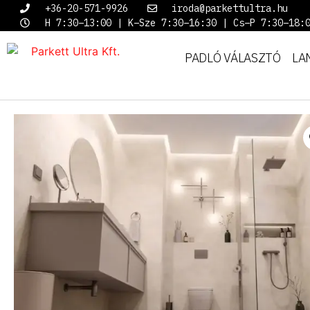
+36-20-571-9926
iroda@parkettultra.hu
H 7:30–13:00 | K–Sze 7:30–16:30 | Cs–P 7:30–18:
PADLÓ VÁLASZTÓ
LA