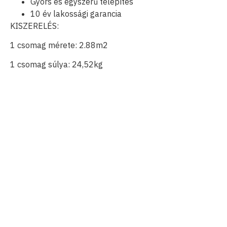
Gyors és egyszerű telepítés
10 év lakossági garancia
KISZERELÉS:
1 csomag mérete: 2.88m2
1 csomag súlya: 24,52kg