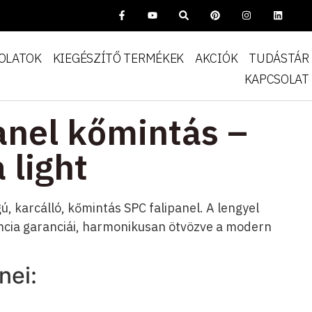
OLATOK
KIEGÉSZÍTŐ TERMÉKEK
AKCIÓK
TUDÁSTÁR
KAPCSOLAT
anel kőmintás –
 light
, karcálló, kőmintás SPC falipanel. A lengyel
ncia garanciái, harmonikusan ötvözve a modern
nei: