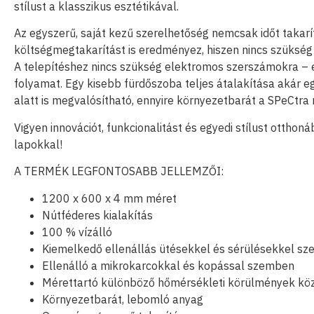
stílust a klasszikus esztétikával.
Az egyszerű, saját kezű szerelhetőség nemcsak időt takar
költségmegtakarítást is eredményez, hiszen nincs szükség
A telepítéshez nincs szükség elektromos szerszámokra – e
folyamat. Egy kisebb fürdőszoba teljes átalakítása akár e
alatt is megvalósítható, ennyire környezetbarát a SPeCtra 
Vigyen innovációt, funkcionalitást és egyedi stílust ottho
lapokkal!
A TERMÉK LEGFONTOSABB JELLEMZŐI:
1200 x 600 x 4 mm méret
Nútféderes kialakítás
100 % vízálló
Kiemelkedő ellenállás ütésekkel és sérülésekkel s
Ellenálló a mikrokarcokkal és kopással szemben
Mérettartó különböző hőmérsékleti körülmények köz
Környezetbarát, lebomló anyag