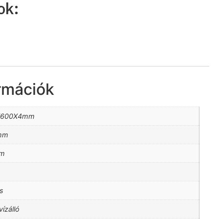
ok:
rmációk
X600X4mm
mm
m
s
ízálló