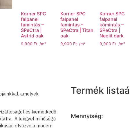
Korner SPC
Korner SPC
Korner SPC
falpanel
falpanel
falpanel
famintás –
famintás –
kőmintás –
SPeCtra |
SPeCtra | Titan
SPeCtra |
Astrid oak
oak
Neolit dark
9,900
Ft
/m²
9,900
Ft
/m²
9,900
Ft
/m²
Termék listaá
pjainkkal, amelyek
ízállóságot és kiemelkedő
Mennyiség:
álatra.. A lengyel minőségű
nikusan ötvözve a modern