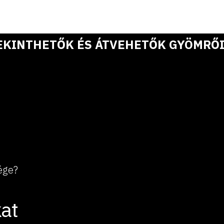
EKINTHETŐK ÉS ÁTVEHETŐK GYÖMRŐI
ége?
at