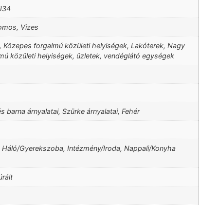
I34
romos, Vizes
, Közepes forgalmú közületi helyiségek, Lakóterek, Nagy
mú közületi helyiségek, üzletek, vendéglátó egységek
s barna árnyalatai, Szürke árnyalatai, Fehér
, Háló/Gyerekszoba, Intézmény/Iroda, Nappali/Konyha
úrált