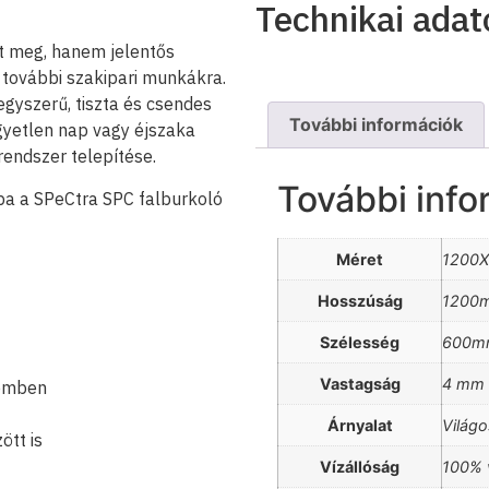
Technikai adat
ít meg, hanem jelentős
 további szakipari munkákra.
gyszerű, tiszta és csendes
További információk
gyetlen nap vagy éjszaka
rendszer telepítése.
További info
nába a SPeCtra SPC falburkoló
Méret
1200
Hosszúság
1200
Szélesség
600m
Vastagság
4 mm
zemben
Árnyalat
Világo
ött is
Vízállóság
100% v