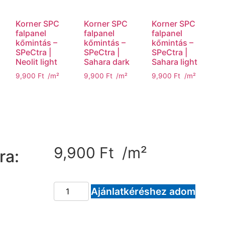
Korner SPC
Korner SPC
Korner SPC
falpanel
falpanel
falpanel
kőmintás –
kőmintás –
kőmintás –
SPeCtra |
SPeCtra |
SPeCtra |
Neolit light
Sahara dark
Sahara light
9,900
Ft
/m²
9,900
Ft
/m²
9,900
Ft
/m²
9,900
Ft
/m²
ra:
Ajánlatkéréshez adom