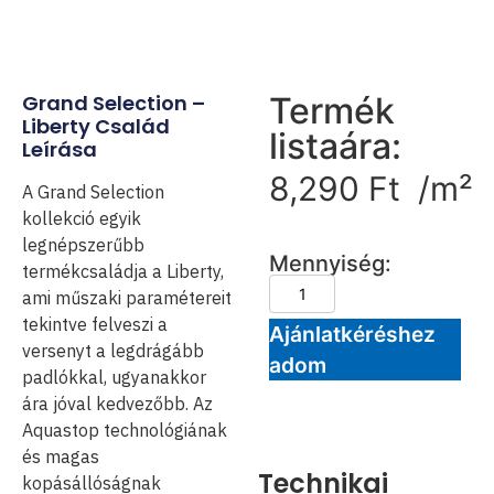
Grand Selection –
Termék
Liberty Család
listaára:
Leírása
8,290
Ft
/m²
A Grand Selection
kollekció egyik
legnépszerűbb
Mennyiség:
termékcsaládja a Liberty,
ami műszaki paramétereit
tekintve felveszi a
Ajánlatkéréshez
versenyt a legdrágább
adom
padlókkal, ugyanakkor
ára jóval kedvezőbb. Az
Aquastop technológiának
és magas
Technikai
kopásállóságnak