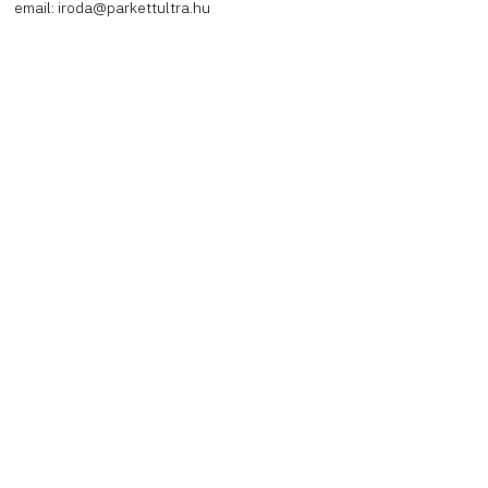
email: iroda@parkettultra.hu