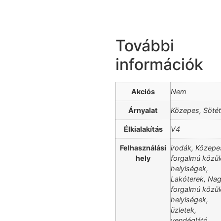
További
információk
Akciós
Nem
Árnyalat
Közepes, Sötét
Élkialakítás
V4
Felhasználási
irodák, Közepe
hely
forgalmú közül
helyiségek,
Lakóterek, Na
forgalmú közül
helyiségek,
üzletek,
vendéglátó