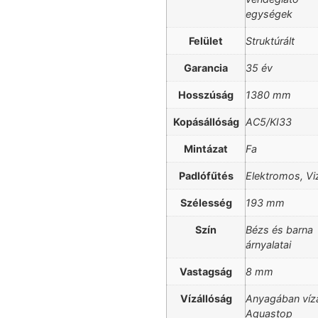
egységek
Felület
Struktúrált
Garancia
35 év
Hosszúság
1380 mm
Kopásállóság
AC5/KI33
Mintázat
Fa
Padlófűtés
Elektromos, Vi
Szélesség
193 mm
Szín
Bézs és barna
árnyalatai
Vastagság
8 mm
Vízállóság
Anyagában vízá
Aquastop