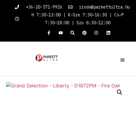
+36-20-571-9926
iroda@parkettultra.hu
H 7:30–13:00 | K–Sze 7:30–16:30 | Cs–P
7:30–18:00 | Szo 8:30–12:00