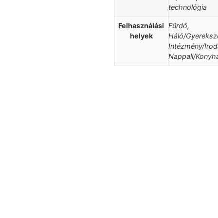
technológia
Felhasználási
Fürdő,
helyek
Háló/Gyereksz
Intézmény/Irod
Nappali/Konyh
Kattints ide
anyagában vízálló
hanem teljes keresztmetszetében, vagyis
hogy a termék nem csak a felületén,
Aquastop technológia, ami biztosítja,
Kattints ide