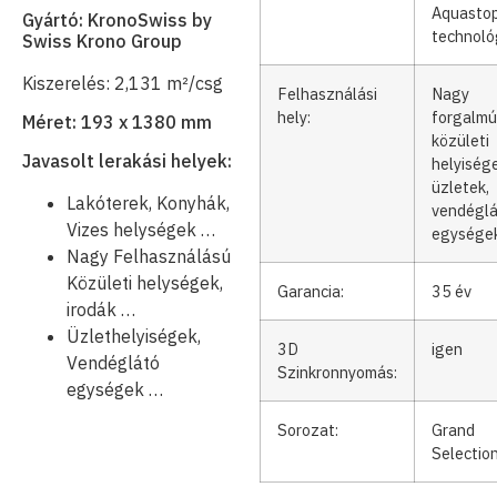
Aquasto
Gyártó: KronoSwiss by
technoló
Swiss Krono Group
Kiszerelés: 2,131 m²/csg
Felhasználási
Nagy
hely:
forgalmú
Méret: 193 x 1380 mm
közületi
Javasolt lerakási helyek:
helyisége
üzletek,
Lakóterek, Konyhák,
vendégl
Vizes helységek …
egysége
Nagy Felhasználású
Közületi helységek,
Garancia:
35 év
irodák …
Üzlethelyiségek,
3D
igen
Vendéglátó
Szinkronnyomás:
egységek …
Sorozat:
Grand
Selectio