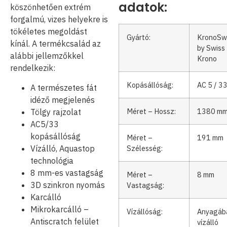
adatok:
köszönhetően extrém
forgalmú, vizes helyekre is
tökéletes megoldást
Gyártó:
KronoSw
kínál. A termékcsalád az
by Swiss
alábbi jellemzőkkel
Krono
rendelkezik:
Kopásállóság:
AC 5 / 3
A természetes fát
idéző megjelenés
Méret – Hossz:
1380 m
Tölgy rajzolat
AC5/33
kopásállóság
Méret –
191 mm
Vízálló, Aquastop
Szélesség:
technológia
8 mm-es vastagság
Méret –
8 mm
3D szinkron nyomás
Vastagság:
Karcálló
Mikrokarcálló –
Vízállóság:
Anyagáb
Antiscratch felület
vízálló