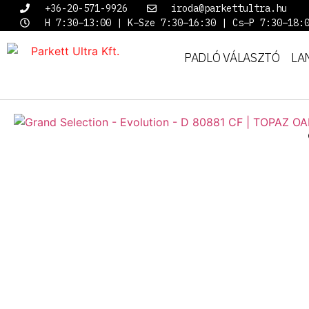
+36-20-571-9926
iroda@parkettultra.hu
H 7:30–13:00 | K–Sze 7:30–16:30 | Cs–P 7:30–18:
PADLÓ VÁLASZTÓ
LA