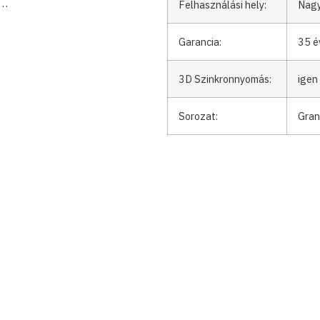
 …
Felhasználási hely:
Nagy
Garancia:
35 é
3D Szinkronnyomás:
igen
Sorozat:
Gran
Kattints ide
ület
Antibakteriális felület
V fuga