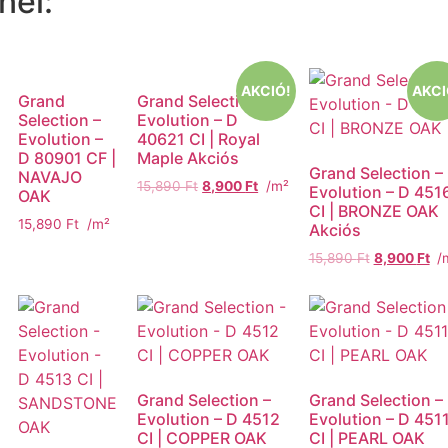
nei:
AKCIÓ!
AKCI
Grand
Grand Selection –
Selection –
Evolution – D
Evolution –
40621 CI | Royal
D 80901 CF |
Maple Akciós
Grand Selection –
NAVAJO
15,890
Ft
8,900
Ft
/m²
Evolution – D 451
OAK
CI | BRONZE OAK
15,890
Ft
/m²
Akciós
15,890
Ft
8,900
Ft
/
Grand Selection –
Grand Selection –
Evolution – D 4512
Evolution – D 451
CI | COPPER OAK
CI | PEARL OAK