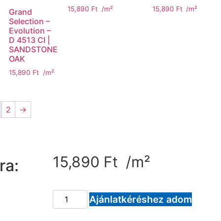
15,890
Ft
/m²
15,890
Ft
/m²
Grand
Selection –
Evolution –
D 4513 CI |
SANDSTONE
OAK
15,890
Ft
/m²
2
→
15,890
Ft
/m²
ra:
Ajánlatkéréshez adom