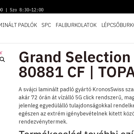
00 | Szo 8:30–12:00
MINÁLT PADLÓK
SPC
FALBURKOLATOK
LÉPCSŐBURK
Grand Selection 
80881 CF | TOP
A svájci laminált padló gyártó KronosSwiss s
akár 72 órán át vízálló 5G click rendszerű, ma
jelenleg egyedülálló tulajdonságokkal rendelk
egészen az extrém igénybevételnek kitett közö
rendezvénytermek.