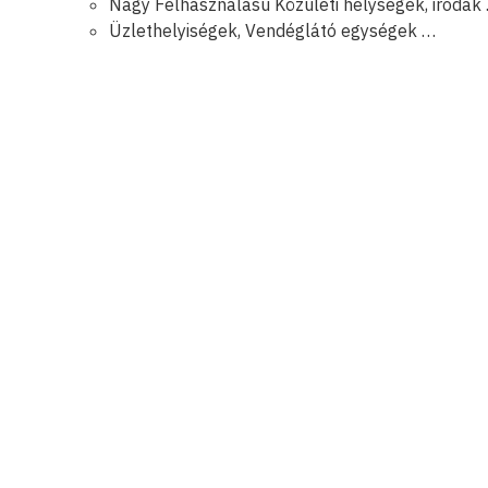
Nagy Felhasználású Közületi helységek, irodák
Üzlethelyiségek, Vendéglátó egységek …
Kattints ide
Kattints ide
vízálló
keresztmetszetében, vagyis anyagában
a termék nem csak a felületén, hanem teljes
3D szinkronnyomott fel
Aquastop technológia, ami biztosítja, hogy