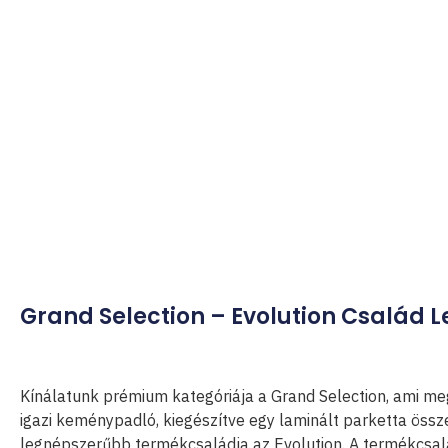
Grand Selection – Evolution Család L
Kínálatunk prémium kategóriája a Grand Selection, ami m
igazi keménypadló, kiegészítve egy laminált parketta össz
legnépszerűbb termékcsaládja az Evolution. A termékcsal