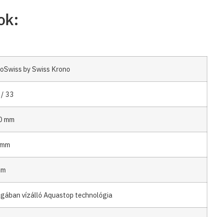
ok:
oSwiss by Swiss Krono
 / 33
0 mm
 mm
mm
gában vízálló Aquastop technológia