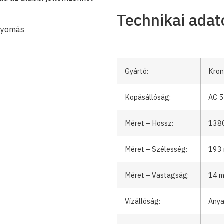
Technikai adat
nnyomás
Gyártó:
Kron
Kopásállóság:
AC 5
Méret – Hossz:
138
Méret – Szélesség:
193
Méret – Vastagság:
14 
Vízállóság:
Anya