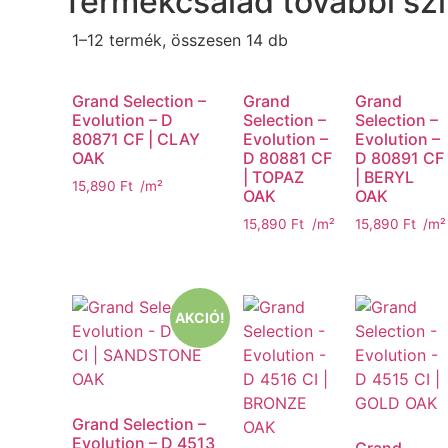
Termékcsalád további szí
1–12 termék, összesen 14 db
Grand Selection –
Grand
Grand
Evolution – D
Selection –
Selection –
80871 CF | CLAY
Evolution –
Evolution –
OAK
D 80881 CF
D 80891 CF
| TOPAZ
| BERYL
15,890
Ft
/m²
OAK
OAK
15,890
Ft
/m²
15,890
Ft
/m²
AKCIÓ!
Grand Selection –
Evolution – D 4513