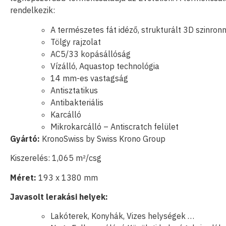
rendelkezik:
A természetes fát idéző, strukturált 3D szinro
Tölgy rajzolat
AC5/33 kopásállóság
Vízálló, Aquastop technológia
14 mm-es vastagság
Antisztatikus
Antibakteriális
Karcálló
Mikrokarcálló – Antiscratch felület
Gyártó:
KronoSwiss by Swiss Krono Group
Kiszerelés: 1,065 m²/csg
Méret:
193 x 1380 mm
Javasolt lerakási helyek:
Lakóterek, Konyhák, Vizes helységek …