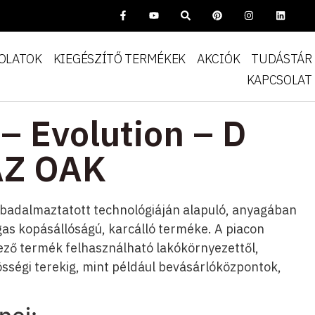
OLATOK
KIEGÉSZÍTŐ TERMÉKEK
AKCIÓK
TUDÁSTÁR
KAPCSOLAT
– Evolution – D
AZ OAK
zabadalmaztatott technológiáján alapuló, anyagában
gas kopásállóságú, karcálló terméke. A piacon
ező termék felhasználható lakókörnyezettől,
sségi terekig, mint például bevásárlóközpontok,