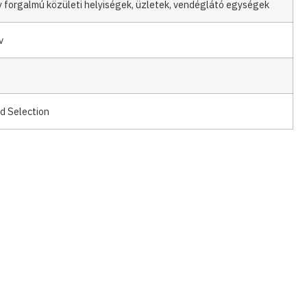
 forgalmú közületi helyiségek, üzletek, vendéglátó egységek
v
d Selection
Kattints ide
Kattints ide
engedi át a vizet
Aqua Pearl click rendszer, ami nem
 a termék mind a 4 oldalán