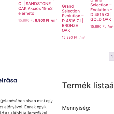
Grand
CI | SANDSTONE
Selection –
Grand
OAK Akciós 19m2
Evolution –
Selection –
elérhető
D 4515 CI |
Evolution –
GOLD OAK
D 4516 CI |
15,890
Ft
8,900
Ft
/m²
BRONZE
15,890
Ft
/m²
OAK
15,890
Ft
/m²
1
eírása
Termék listaá
egjelenésében olyan mint egy
es előnyével. Ennek egyik
Mennyiség:
ád az alábbi jellemzőkkel