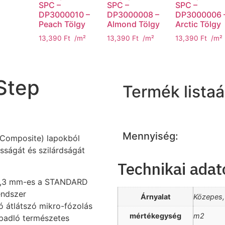
SPC –
SPC –
SPC –
DP3000010 –
DP3000008 –
DP3000006 
Peach Tölgy
Almond Tölgy
Arctic Tölgy
13,390
Ft
/m²
13,390
Ft
/m²
13,390
Ft
/m²
Step
Termék listaá
Mennyiség:
 Composite) lapokból
sságát és szilárdságát
Technikai adat
,3 mm-es a STANDARD
endszer
Árnyalat
Közepes,
tó átlátszó mikro-fózolás
mértékegység
m2
 padló természetes