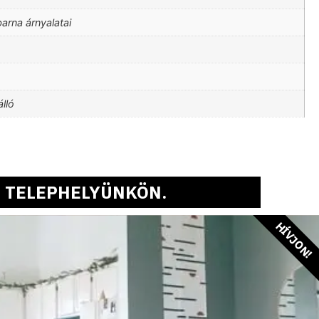
arna árnyalatai
lló
 TELEPHELYÜNKÖN.
HÍVJON!