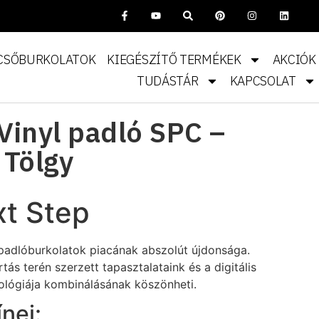
CSŐBURKOLATOK
KIEGÉSZÍTŐ TERMÉKEK
AKCIÓK
TUDÁSTÁR
KAPCSOLAT
Vinyl padló SPC –
 Tölgy
xt Step
l padlóburkolatok piacának abszolút újdonsága.
tás terén szerzett tapasztalataink és a digitális
lógiája kombinálásának köszönheti.
nei: