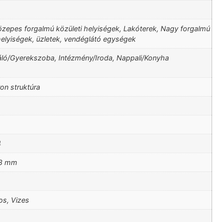
özepes forgalmú közületi helyiségek, Lakóterek, Nagy forgalmú
helyiségek, üzletek, vendéglátó egységek
áló/Gyerekszoba, Intézmény/Iroda, Nappali/Konyha
on struktúra
4
8 mm
os, Vizes