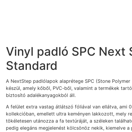
Vinyl padló SPC Next 
Standard
A NextStep padlólapok alaprétege SPC (Stone Polymer
készül, amely kőből,
PVC-ből, valamint a termékek tartó
biztosító adalékanyagokból áll.
A felület extra vastag átlátszó fóliával van ellátva, ami
0
kollekcióban, emellett ultra keményen lakkozott, mely r
tökéletesen
utánozza a fa textúráját, a széleken találha
pedig elegáns megjelenést kölcsönöz
nekik, kiemelve a