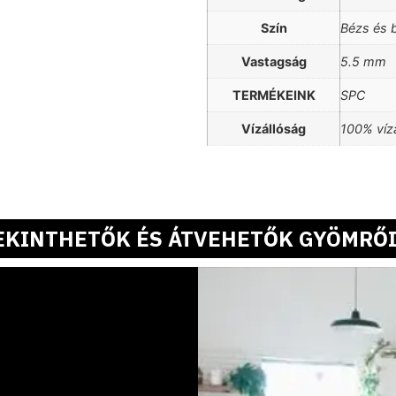
Szín
Bézs és b
Vastagság
5.5 mm
TERMÉKEINK
SPC
Vízállóság
100% vízá
EKINTHETŐK ÉS ÁTVEHETŐK GYÖMRŐI