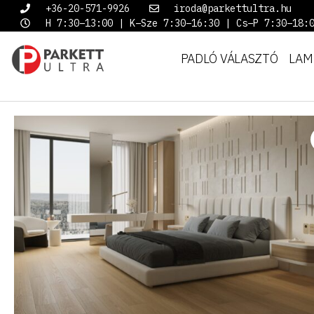
+36-20-571-9926
iroda@parkettultra.hu
H 7:30–13:00 | K–Sze 7:30–16:30 | Cs–P 7:30–18:
PADLÓ VÁLASZTÓ
LAM