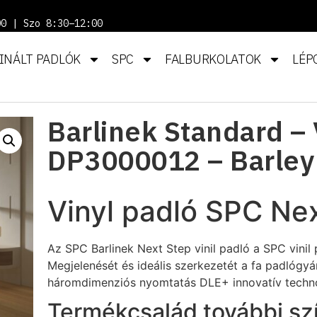
00 | Szo 8:30–12:00
INÁLT PADLÓK
SPC
FALBURKOLATOK
LÉP
Barlinek Standard – 
DP3000012 – Barley
Vinyl padló SPC Ne
Az SPC Barlinek Next Step vinil padló a SPC vini
Megjelenését és ideális szerkezetét a fa padlógyár
háromdimenziós nyomtatás DLE+ innovatív techno
Termékcsalád további szí