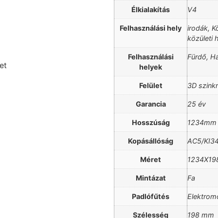
Élkialakítás
V4
Felhasználási hely
irodák, K
közületi 
Felhasználási
Fürdő, H
et
helyek
Felület
3D szinkr
Garancia
25 év
Hosszúság
1234mm
Kopásállóság
AC5/KI3
Méret
1234X19
Mintázat
Fa
Padlófűtés
Elektrom
Szélesség
198 mm