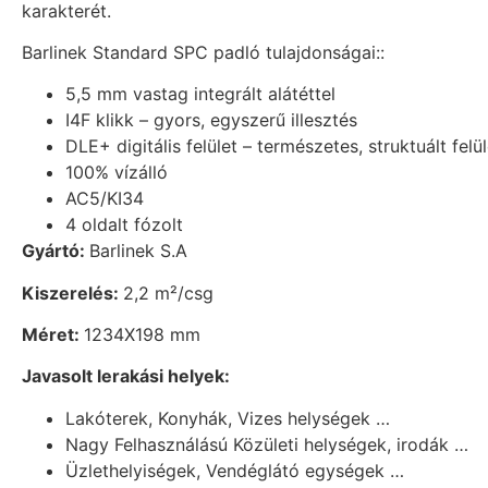
karakterét.
Barlinek Standard SPC padló tulajdonságai::
5,5 mm vastag integrált alátéttel
I4F klikk – gyors, egyszerű illesztés
DLE+ digitális felület – természetes, struktuált felül
100% vízálló
AC5/KI34
4 oldalt fózolt
Gyártó:
Barlinek S.A
Kiszerelés:
2,2 m²/csg
Méret:
1234X198 mm
Javasolt lerakási helyek:
Lakóterek, Konyhák, Vizes helységek …
Nagy Felhasználású Közületi helységek, irodák …
Üzlethelyiségek, Vendéglátó egységek …