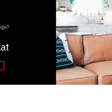
ége?
at