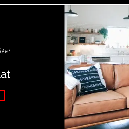
ége?
at