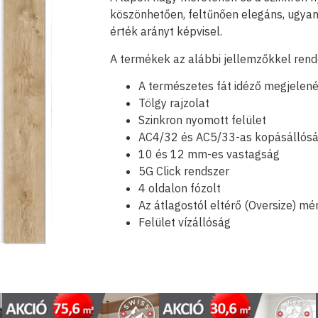
köszönhetően, feltűnően elegáns, ugyan
érték arányt képvisel.
A termékek az alábbi jellemzőkkel ren
A természetes fát idéző megjelen
Tölgy rajzolat
Szinkron nyomott felület
AC4/32 és AC5/33-as kopásálló
10 és 12 mm-es vastagság
5G Click rendszer
4 oldalon fózolt
Az átlagostól eltérő (Oversize) mé
Felület vízállóság