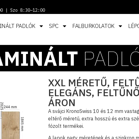
00 | Szo 8:30–12:00
INÁLT PADLÓK
SPC
FALBURKOLATOK
LÉP
AMINÁLT
PADL
XXL MÉRETŰ, FEL
ELEGÁNS, FELTŰN
ÁRON
A svájci KronoSwiss 10 és 12 mm vastag
eltérő méretű, extra hosszú és extra szé
fózolt termékei.
A lapok nagy méretének és a szinkron