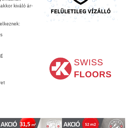
akkor kiváló ár-
delkeznek:
és
ság
ret