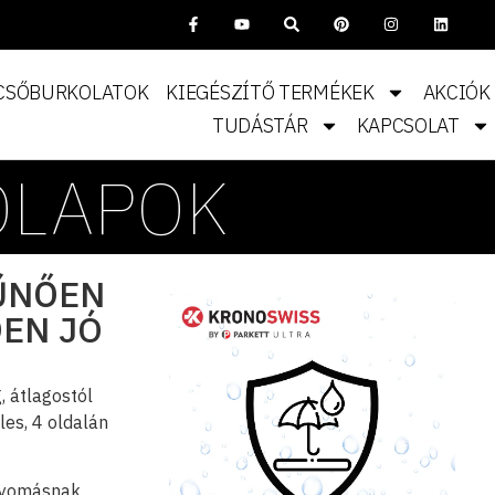
CSŐBURKOLATOK
KIEGÉSZÍTŐ TERMÉKEK
AKCIÓK
TUDÁSTÁR
KAPCSOLAT
ÓLAPOK
TŰNŐEN
ŐEN JÓ
, átlagostól
les, 4 oldalán
 nyomásnak