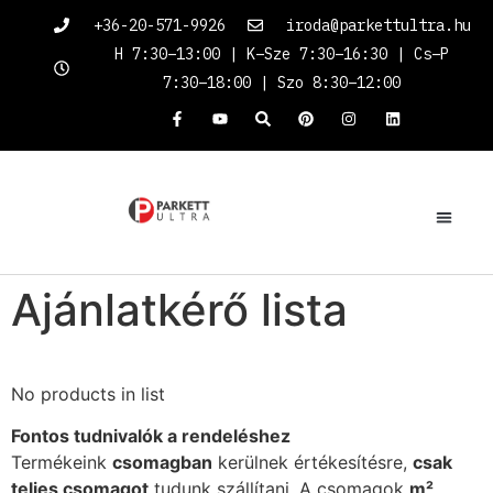
+36-20-571-9926
iroda@parkettultra.hu
H 7:30–13:00 | K–Sze 7:30–16:30 | Cs–P
7:30–18:00 | Szo 8:30–12:00
Ajánlatkérő lista
No products in list
Fontos tudnivalók a rendeléshez
Termékeink
csomagban
kerülnek értékesítésre,
csak
teljes csomagot
tudunk szállítani. A csomagok
m²