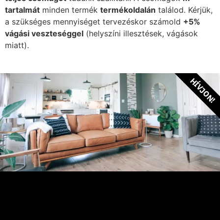
tartalmát
minden termék
termékoldalán
találod. Kérjük,
a szükséges mennyiséget tervezéskor számold
+5%
vágási veszteséggel
(helyszíni illesztések, vágások
miatt).
HÍVJON!