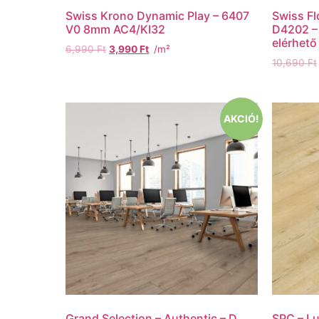
Swiss Krono Dynamic Play – 6407
Swiss Fl
V0 8mm AC4/KI32
D4202 –
elérhető
6,990
Ft
3,990
Ft
/m²
10,690
Ft
AKCIÓ!
Grand Selection – Authentic – D
SPC – Lu