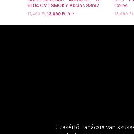
6104 CV | SMOKY Akciós 83m2
Ceres
17,490
Ft
13,890
Ft
/m²
13,990
Ft
Szakértői tanácsra van szüks