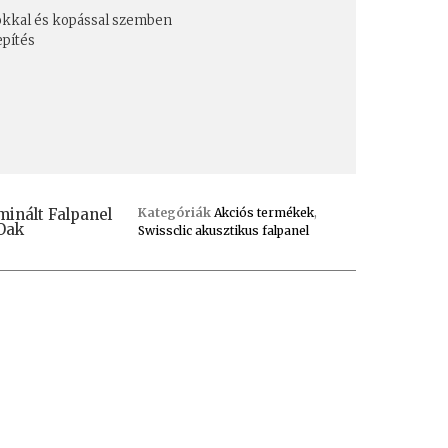
cokkal és kopással szemben
epítés
inált Falpanel
Kategóriák
Akciós termékek
,
 Oak
Swissclic akusztikus falpanel