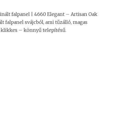
nált falpanel | 4660 Elegant – Artisan Oak
 falpanel svájcból, ami tűzálló, magas
, klikkes – könnyű telepítésű.