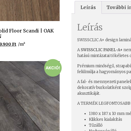
Leírás
További i
Leírás
olid Floor Scandi | OAK
N
SWISSCLIC A+ design laminál
9,900
Ft
/m²
A
SWISSCLIC PANEL-A+
nem 
hatású mintázatai tökéletes
Prémium minőségű, strapabír
AKCIÓ!
felülmúlja a hagyományos pa
A fal- és mennyezeti panele
dekoratív burkolatként szolg
akusztikáját.
A TERMÉK LEGFONTOSABB 
1380 x 187 x 10 mm m
Klikkes kialakítás
Tűzálló