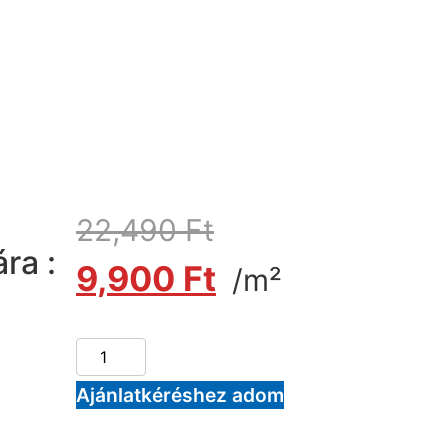
22,490
Ft
ra :
9,900
Ft
/m²
Ajánlatkéréshez adom