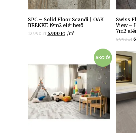
SPC – Solid Floor Scandi | OAK
Swiss F
BREKKE 19m2 elérhető
View – 
7m2 elé
12,990
Ft
6,900
Ft
/m²
8,990
Ft
6
AKCIÓ!