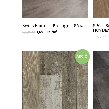
Swiss Floors – Prestige – 8652
SPC – S
HOVDE
5,490
Ft
3,690
Ft
/m²
12,990
Ft
AKCIÓ!