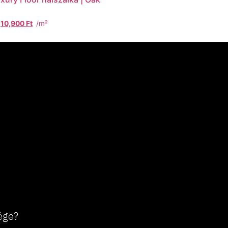
10,900
Ft
/m²
ége?