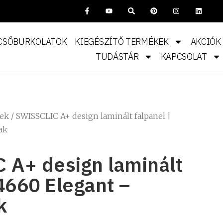
CSŐBURKOLATOK
KIEGÉSZÍTŐ TERMÉKEK
AKCIÓK
TUDÁSTÁR
KAPCSOLAT
kek
/ SWISSCLIC A+ design laminált falpanel |
ak
 A+ design laminált
 4660 Elegant –
k