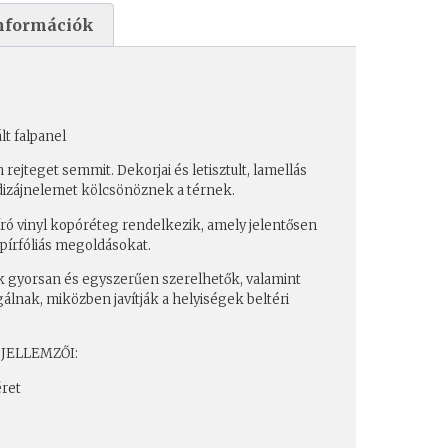
nformációk
t falpanel
rejteget semmit. Dekorjai és letisztult, lamellás
 dizájnelemet kölcsönöznek a térnek.
ó vinyl kopóréteg rendelkezik, amely jelentősen
pírfóliás megoldásokat.
k gyorsan és egyszerűen szerelhetők, valamint
álnak, miközben javítják a helyiségek beltéri
JELLEMZŐI:
éret