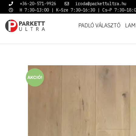
+36-20-571-9926
iroda@parkettultra.hu
H 7:30–13:00 | K–Sze 7:30–16:30 | Cs–P 7:30–18:
PADLÓ VÁLASZTÓ
LAM
AKCIÓ!