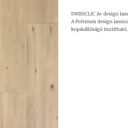
SWISSCLIC A+ design lami
A Prémium design laminált
kopásállóságú tisztítható