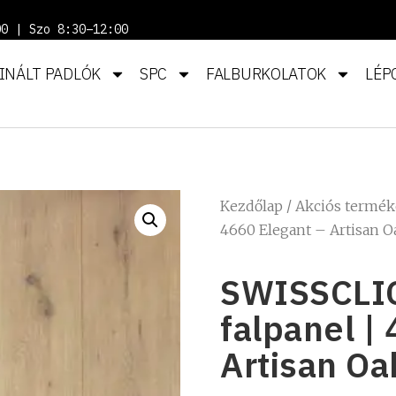
00 | Szo 8:30–12:00
INÁLT PADLÓK
SPC
FALBURKOLATOK
LÉP
Kezdőlap
/
Akciós termé
4660 Elegant – Artisan O
SWISSCLIC
falpanel |
Artisan Oa