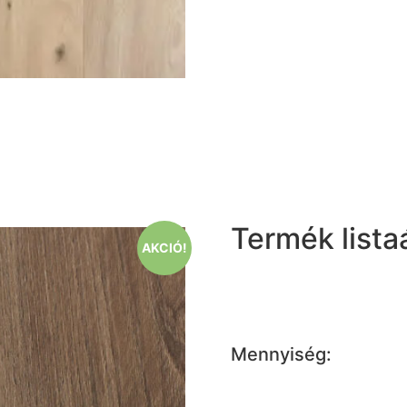
Termék listaá
AKCIÓ!
Mennyiség: