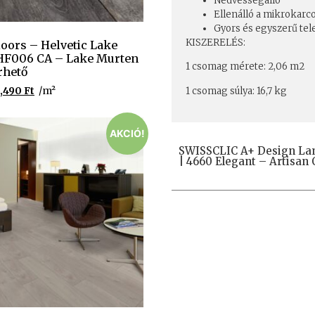
Nedvességálló
Ellenálló a mikrokar
Gyors és egyszerű tel
KISZERELÉS:
loors – Helvetic Lake
HF006 CA – Lake Murten
1 csomag mérete: 2,06 m2
rhető
1 csomag súlya: 16,7 kg
,490
Ft
/m²
AKCIÓ!
SWISSCLIC A+ Design Lam
| 4660 Elegant – Artisan