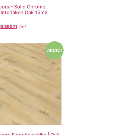
oors – Solid Chrome
 Interlaken Oak 15m2
6,890
Ft
/m²
AKCIÓ!
xury Floor halszálka | Oak