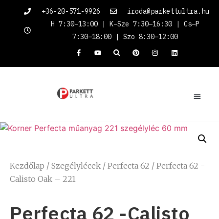
+36-20-571-9926
iroda@parkettultra.hu
H 7:30–13:00 | K–Sze 7:30–16:30 | Cs–P
7:30–18:00 | Szo 8:30–12:00
Kezdőlap
/
Szegélylécek
/
Perfecta 62
/ Perfecta 62 -
Calisto Oak – 221
Perfecta 62 -Calisto