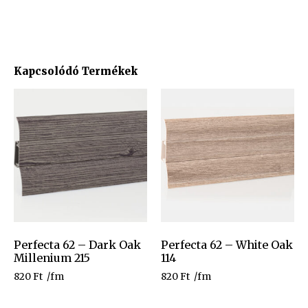
Kapcsolódó Termékek
Perfecta 62 – Dark Oak
Perfecta 62 – White Oak
Millenium 215
114
820
Ft
/fm
820
Ft
/fm