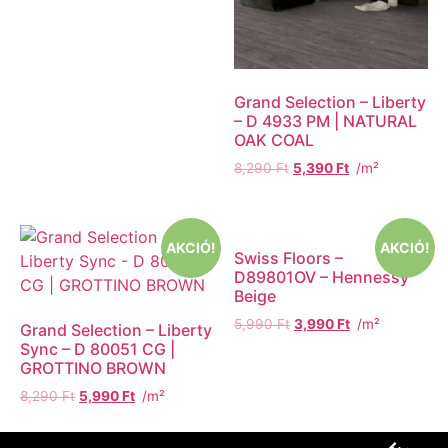
Grand Selection – Liberty
– D 4933 PM | NATURAL
OAK COAL
8,290
Ft
5,390
Ft
/m²
AKCIÓ!
AKCIÓ!
Swiss Floors –
D89801OV – Hennessy
Beige
5,990
Ft
3,990
Ft
/m²
Grand Selection – Liberty
Sync – D 80051 CG |
GROTTINO BROWN
8,290
Ft
5,990
Ft
/m²