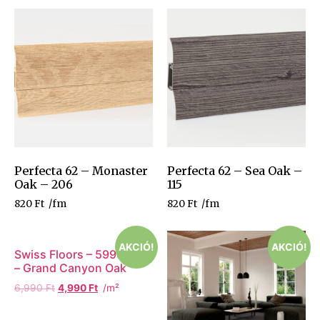
Perfecta 62 – Monaster
Perfecta 62 – Sea Oak –
Oak – 206
115
820
Ft
/fm
820
Ft
/fm
AKCIÓ!
AKCIÓ!
Swiss Floors – 59991OV
– Grand Canyon Oak
6,990
Ft
4,990
Ft
/m²