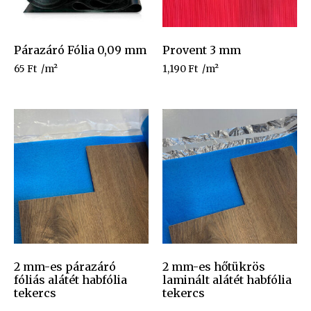
Párazáró Fólia 0,09 mm
Provent 3 mm
65
Ft
/m²
1,190
Ft
/m²
2 mm-es párazáró
2 mm-es hőtükrös
fóliás alátét habfólia
laminált alátét habfólia
tekercs
tekercs