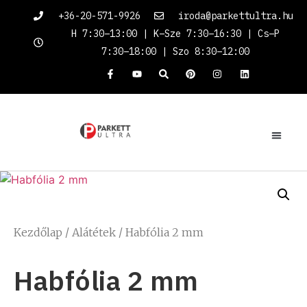
+36-20-571-9926
iroda@parkettultra.hu
H 7:30–13:00 | K–Sze 7:30–16:30 | Cs–P
7:30–18:00 | Szo 8:30–12:00
Kezdőlap
/
Alátétek
/ Habfólia 2 mm
Habfólia 2 mm