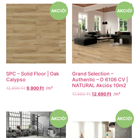
AKCIÓ!
AKCIÓ!
SPC – Solid Floor | Oak
Grand Selection –
Calypso
Authentic – D 6106 CV |
NATURAL Akciós 10m2
12,990
Ft
9,900
Ft
/m²
17,490
Ft
12,690
Ft
/m²
AKCIÓ!
AKCIÓ!