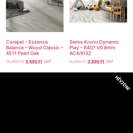
Corepel – Essence
Swiss Krono Dynamic
Balance – Wood Classic –
Play – 6407 V0 8mm
4511 Pearl Oak
AC4/KI32
15,990
Ft
5,690
Ft
/m²
6,990
Ft
3,990
Ft
/m²
HÍVJON!