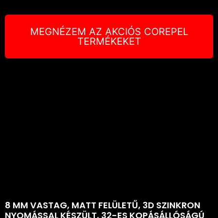
MEGNÉZEM AZ AKCIÓS COREPEL
TERMÉKEKET
8 MM VASTAG, MATT FELÜLETŰ, 3D SZINKRON
NYOMÁSSAL KÉSZÜLT, 32-ES KOPÁSÁLLÓSÁGÚ