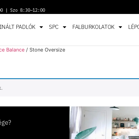
00 | Szo 8:30–12:00
INÁLT PADLÓK
SPC
FALBURKOLATOK
LÉP
ce Balance
/ Stone Oversize
k.
ége?