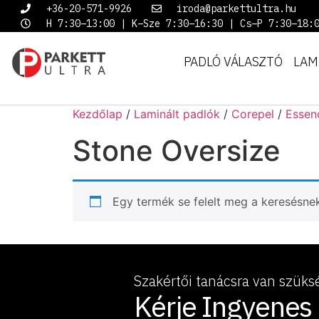
+36-20-571-9926
iroda@parkettultra.hu
H 7:30–13:00 | K–Sze 7:30–16:30 | Cs–P 7:30–18:
PADLÓ VÁLASZTÓ
LAM
Kezdőlap
/
Laminált padlók
/
Corepel
/
Essen
Stone Oversize
Egy termék se felelt meg a keresésne
Szakértői tanácsra van szüks
Kérje Ingyenes